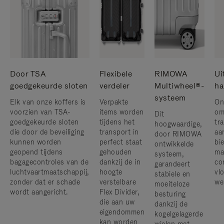
Door TSA
Flexibele
RIMOWA
Ui
goedgekeurde sloten
verdeler
Multiwheel®-
ha
systeem
Elk van onze koffers is
Verpakte
On
voorzien van TSA-
items worden
om
Dit
goedgekeurde sloten
tijdens het
tr
hoogwaardige,
die door de beveiliging
transport in
aa
door RIMOWA
kunnen worden
perfect staat
bi
ontwikkelde
geopend tijdens
gehouden
ma
systeem,
bagagecontroles van de
dankzij de in
co
garandeert
luchtvaartmaatschappij,
hoogte
vlo
stabiele en
zonder dat er schade
verstelbare
we
moeiteloze
wordt aangericht.
Flex Divider,
besturing
die aan uw
dankzij de
eigendommen
kogelgelagerde
kan worden