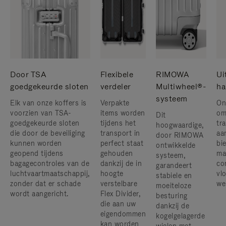
Door TSA
Flexibele
RIMOWA
Ui
goedgekeurde sloten
verdeler
Multiwheel®-
ha
systeem
Elk van onze koffers is
Verpakte
On
voorzien van TSA-
items worden
om
Dit
goedgekeurde sloten
tijdens het
tr
hoogwaardige,
die door de beveiliging
transport in
aa
door RIMOWA
kunnen worden
perfect staat
bi
ontwikkelde
geopend tijdens
gehouden
ma
systeem,
bagagecontroles van de
dankzij de in
co
garandeert
luchtvaartmaatschappij,
hoogte
vlo
stabiele en
zonder dat er schade
verstelbare
we
moeiteloze
wordt aangericht.
Flex Divider,
besturing
die aan uw
dankzij de
eigendommen
kogelgelagerde
kan worden