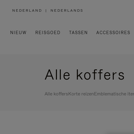
NEDERLAND
|
NEDERLANDS
,
SELECTEER
UW
LAND
NIEUW
REISGOED
TASSEN
ACCESSOIRES
Alle koffers
Alle koffers
Korte reizen
Emblematische it