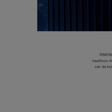
RIMOWA
naadloos me
van de ko