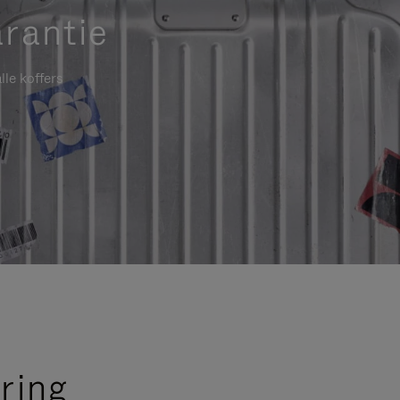
rantie
lle koffers
ring