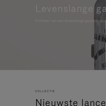
Levenslange ga
Profiteer van een levenslange garantie op a
COLLECTIE
Nieuwste lance