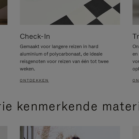
Check-In
T
Gemaakt voor langere reizen in hard
Onz
aluminium of polycarbonaat, de ideale
en 
reisgenoten voor reizen van één tot twee
vo
weken.
op
ONTDEKKEN
ON
rie kenmerkende mater