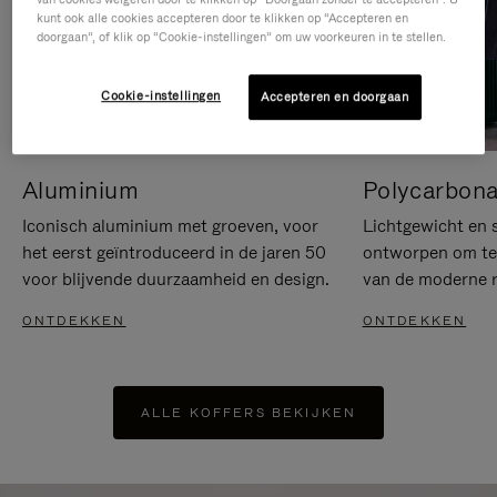
kunt ook alle cookies accepteren door te klikken op “Accepteren en
doorgaan”, of klik op “Cookie-instellingen” om uw voorkeuren in te stellen.
Cookie-instellingen
Accepteren en doorgaan
Aluminium
Polycarbona
Iconisch aluminium met groeven, voor
Lichtgewicht en s
het eerst geïntroduceerd in de jaren 50
ontworpen om te 
voor blijvende duurzaamheid en design.
van de moderne re
ONTDEKKEN
ONTDEKKEN
ALLE KOFFERS BEKIJKEN