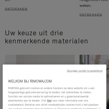
weken.
ONTDEKKEN
ONTDEKKEN
Uw keuze uit drie
kenmerkende materialen
Doorgaan zonder te accepteren
WELKOM BIJ RIMOWA.COM
RIMOWA gebruikt cookies en andere trackers op deze website om u een
hoogwaardige gebruikerservaring te bieden, het siteverkeer te meten,
functies van sociale media te optimaliseren en u gepersonaliseerde
advertenties aan te bieden. Klik
hier
voor meer informatie over ons
cookiebeleid. Behalve voor strikt noodzakelijke cookies kunt u het plaatsen
van cookies weigeren door te klikken op “Doorgaan zonder te accepteren”. U