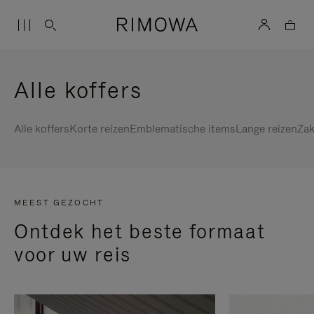
Alle koffers
Alle koffers
Korte reizen
Emblematische items
Lange reizen
Zak
MEEST GEZOCHT
Ontdek het beste formaat
voor uw reis