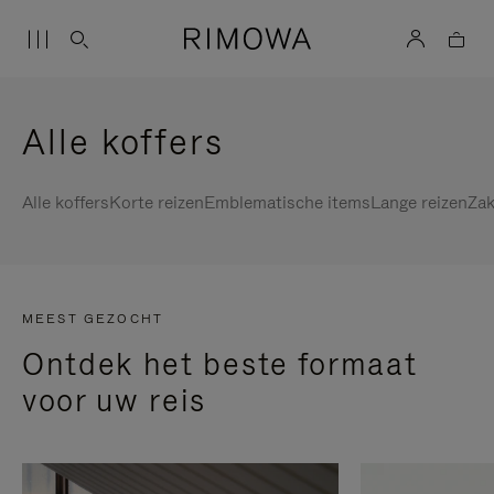
Alle koffers
Alle koffers
Korte reizen
Emblematische items
Lange reizen
Zak
MEEST GEZOCHT
Ontdek het beste formaat
voor uw reis