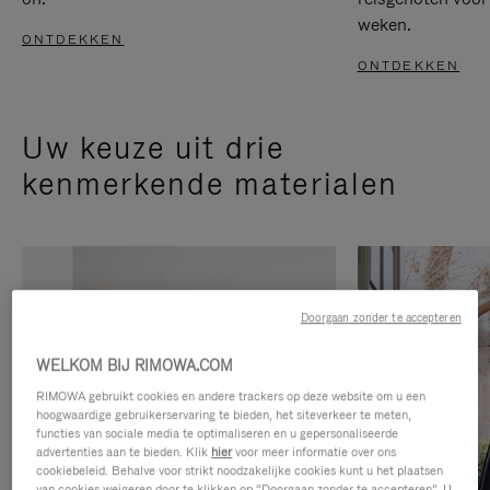
weken.
ONTDEKKEN
ONTDEKKEN
Uw keuze uit drie
kenmerkende materialen
Doorgaan zonder te accepteren
WELKOM BIJ RIMOWA.COM
RIMOWA gebruikt cookies en andere trackers op deze website om u een
hoogwaardige gebruikerservaring te bieden, het siteverkeer te meten,
functies van sociale media te optimaliseren en u gepersonaliseerde
advertenties aan te bieden. Klik
hier
voor meer informatie over ons
cookiebeleid. Behalve voor strikt noodzakelijke cookies kunt u het plaatsen
van cookies weigeren door te klikken op “Doorgaan zonder te accepteren”. U