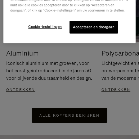
kunt ook alle cookies accepteren door te klikken op “Accepteren en
doorgaan”, of klik op “Cookie-instellingen” om uw voorkeuren in te stellen.
Cookie-instellingen
Accepteren en doorgaan
Aluminium
Polycarbona
Iconisch aluminium met groeven, voor
Lichtgewicht en s
het eerst geïntroduceerd in de jaren 50
ontworpen om te 
voor blijvende duurzaamheid en design.
van de moderne re
ONTDEKKEN
ONTDEKKEN
ALLE KOFFERS BEKIJKEN