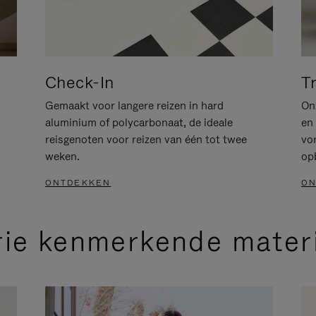
Check-In
T
Gemaakt voor langere reizen in hard
Onz
aluminium of polycarbonaat, de ideale
en 
reisgenoten voor reizen van één tot twee
vo
weken.
op
ONTDEKKEN
ON
rie kenmerkende mater