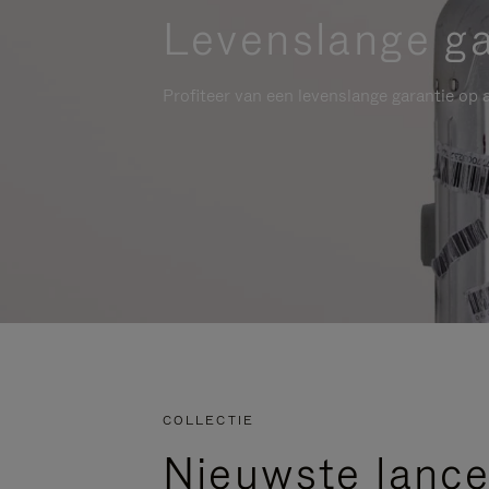
Levenslange ga
Profiteer van een levenslange garantie op a
COLLECTIE
Nieuwste lance