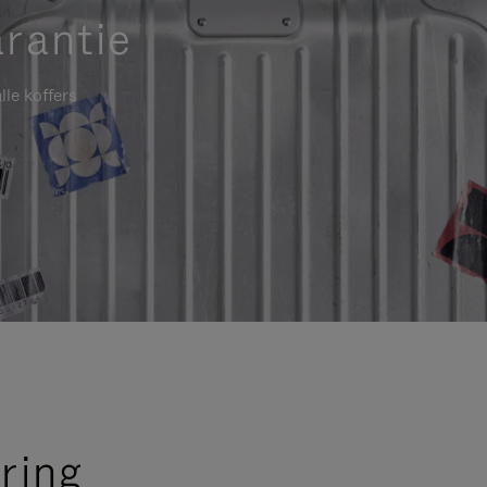
rantie
lle koffers
ring