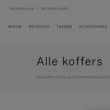
NEDERLAND
|
NEDERLANDS
,
SELECTEER
UW
LAND
NIEUW
REISGOED
TASSEN
ACCESSOIRES
Alle koffers
Alle koffers
Korte reizen
Emblematische it