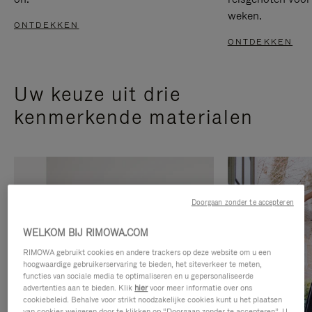
weken.
ONTDEKKEN
ONTDEKKEN
Uw keuze uit drie
kenmerkende materialen
Doorgaan zonder te accepteren
WELKOM BIJ RIMOWA.COM
RIMOWA gebruikt cookies en andere trackers op deze website om u een
hoogwaardige gebruikerservaring te bieden, het siteverkeer te meten,
functies van sociale media te optimaliseren en u gepersonaliseerde
advertenties aan te bieden. Klik
hier
voor meer informatie over ons
cookiebeleid. Behalve voor strikt noodzakelijke cookies kunt u het plaatsen
van cookies weigeren door te klikken op “Doorgaan zonder te accepteren”. U