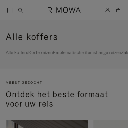
Alle koffers
Alle koffers
Korte reizen
Emblematische items
Lange reizen
Zak
MEEST GEZOCHT
Ontdek het beste formaat
voor uw reis