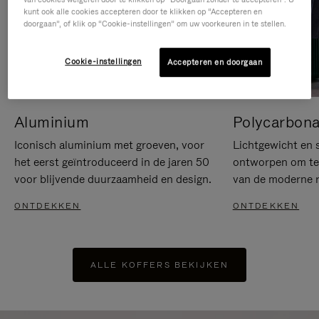
kunt ook alle cookies accepteren door te klikken op “Accepteren en
doorgaan”, of klik op “Cookie-instellingen” om uw voorkeuren in te stellen.
Cookie-instellingen
Accepteren en doorgaan
Aluminium
Polycarbona
Iconisch aluminium met groeven, voor
Lichtgewicht en s
het eerst geïntroduceerd in de jaren 50
ontworpen om te 
voor blijvende duurzaamheid en design.
van de moderne re
ONTDEKKEN
ONTDEKKEN
ALLE KOFFERS BEKIJKEN