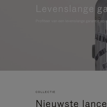
Levenslange ga
Profiteer van een levenslange garantie op a
COLLECTIE
Nieuwste lance