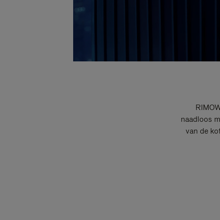
RIMOWA
naadloos me
van de ko