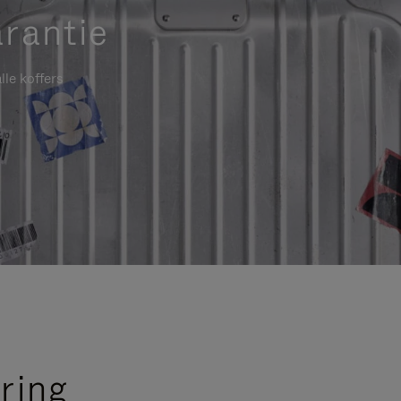
rantie
lle koffers
ring