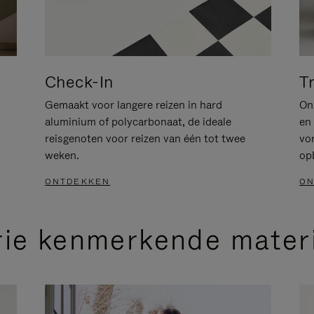
Check-In
T
Gemaakt voor langere reizen in hard
Onz
aluminium of polycarbonaat, de ideale
en 
reisgenoten voor reizen van één tot twee
vo
weken.
op
ONTDEKKEN
ON
rie kenmerkende mater