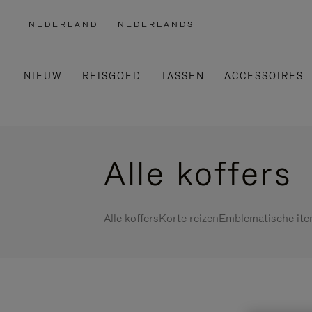
NEDERLAND
|
NEDERLANDS
,
SELECTEER
UW
LAND
NIEUW
REISGOED
TASSEN
ACCESSOIRES
Alle koffers
Alle koffers
Korte reizen
Emblematische it