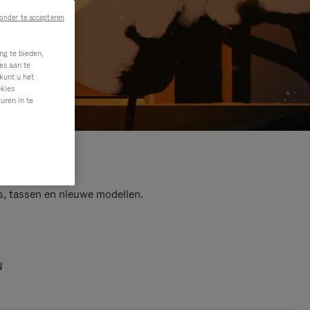
onder te accepteren
ng te bieden,
es aan te
kunt u het
okies
uren in te
s, tassen en nieuwe modellen.
N