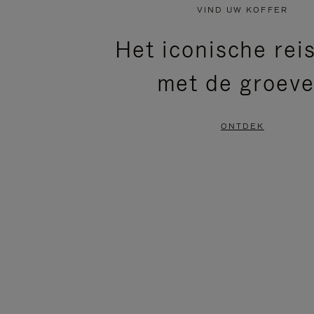
NIET
VAN
VIND UW KOFFER
GEPAUZEERD,
DE
Het iconische rei
DRUK
VIDEO
met de groev
OP
IS
OM
UITGESCHAKELD.
ONTDEK
TE
DRUK
PAUZEREN
HIER
OM
HET
DEMPEN
OP
TE
HEFFEN