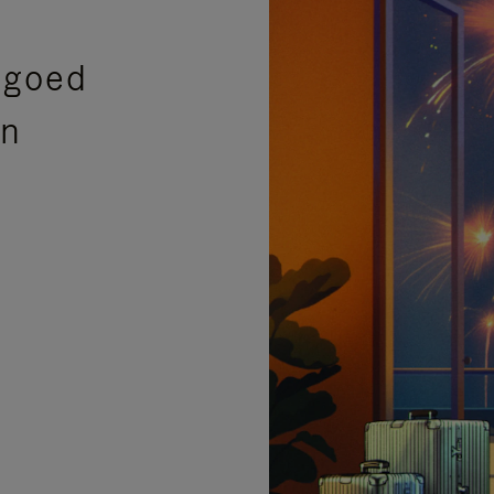
sgoed
en