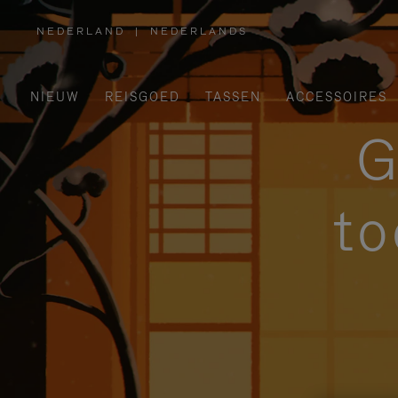
NEDERLAND
|
NEDERLANDS
,
SELECTEER
UW
LAND
NIEUW
REISGOED
TASSEN
ACCESSOIRES
G
to