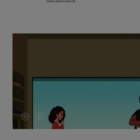
ONTDEKKEN
VIDEO
HET
IS
GELUID