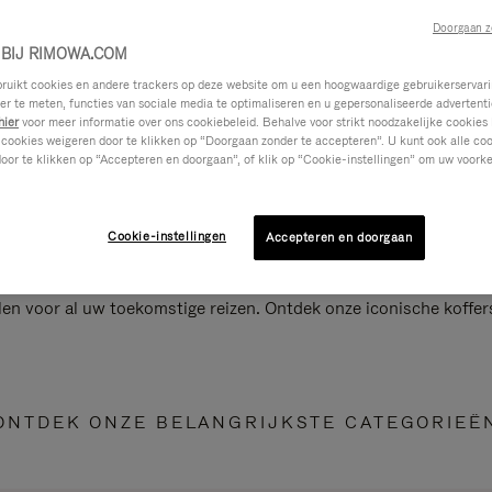
Doorgaan z
BIJ RIMOWA.COM
ikt cookies en andere trackers op deze website om u een hoogwaardige gebruikerservari
eer te meten, functies van sociale media te optimaliseren en u gepersonaliseerde advertenti
hier
voor meer informatie over ons cookiebeleid. Behalve voor strikt noodzakelijke cookies 
 cookies weigeren door te klikken op “Doorgaan zonder te accepteren”. U kunt ook alle co
oor te klikken op “Accepteren en doorgaan”, of klik op “Cookie-instellingen” om uw voorke
Cookie-instellingen
Accepteren en doorgaan
len voor al uw toekomstige reizen. Ontdek onze iconische koffer
ONTDEK ONZE BELANGRIJKSTE CATEGORIEË