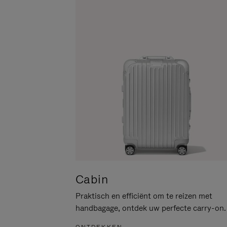
PAUZEREN
HIER
OM
HET
DEMPEN
OP
TE
HEFFEN
Cabin
Praktisch en efficiënt om te reizen met
handbagage, ontdek uw perfecte carry-on.