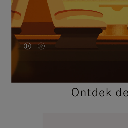
VIDEO
HET
IS
GELUID
NIET
VAN
GEPAUZEERD,
DE
Ontdek de
DRUK
VIDEO
OP
IS
OM
UITGESCHAKELD.
TE
DRUK