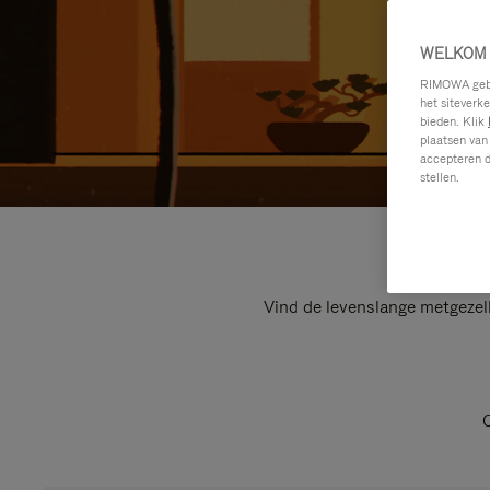
WELKOM 
RIMOWA gebru
het siteverk
bieden. Klik
plaatsen van
accepteren d
stellen.
Vind de levenslange metgezel