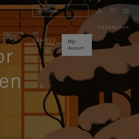
Zoeken
NEDERLAND
,
ONTDEK
RE-
SELECTE
|
UW
CRAFTED
LAND
Mijn
or
Account
zen