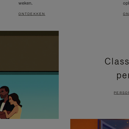
weken.
op
ONTDEKKEN
ON
Class
pe
PERSO