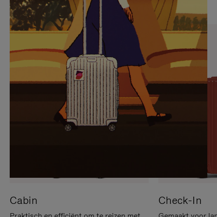
OP
IS
OM
UITGESCHAKELD.
TE
DRUK
PAUZEREN
HIER
OM
HET
DEMPEN
OP
TE
HEFFEN
Cabin
Check-In
Praktisch en efficiënt om te reizen met
Gemaakt voor lan