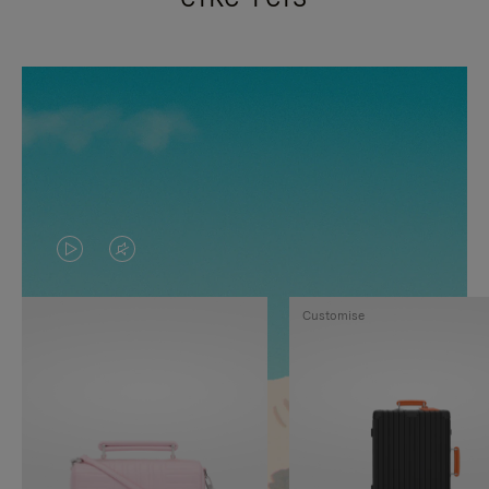
VIDEO
HET
IS
GELUID
Customise
NIET
VAN
GEPAUZEERD,
DE
DRUK
VIDEO
OP
IS