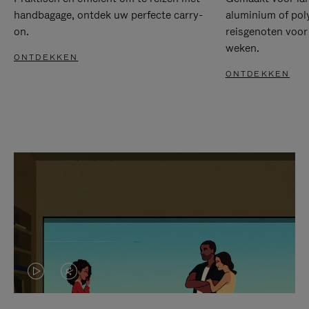
handbagage, ontdek uw perfecte carry-
aluminium of pol
on.
reisgenoten voor
weken.
ONTDEKKEN
ONTDEKKEN
VIDEO
HET
IS
GELUID