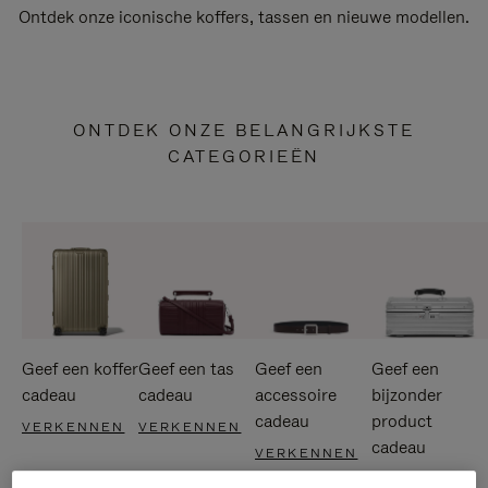
Ontdek onze iconische koffers, tassen en nieuwe modellen.
ONTDEK ONZE BELANGRIJKSTE
CATEGORIEËN
Geef een koffer
Geef een tas
Geef een
Geef een
cadeau
cadeau
accessoire
bijzonder
cadeau
product
VERKENNEN
VERKENNEN
cadeau
VERKENNEN
VERKENNEN