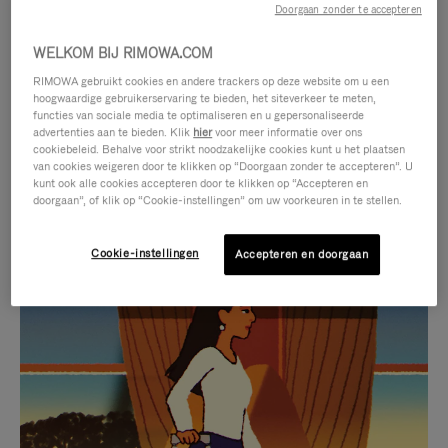
Doorgaan zonder te accepteren
WELKOM BIJ RIMOWA.COM
RIMOWA gebruikt cookies en andere trackers op deze website om u een
hoogwaardige gebruikerservaring te bieden, het siteverkeer te meten,
functies van sociale media te optimaliseren en u gepersonaliseerde
advertenties aan te bieden. Klik
hier
voor meer informatie over ons
cookiebeleid. Behalve voor strikt noodzakelijke cookies kunt u het plaatsen
van cookies weigeren door te klikken op “Doorgaan zonder te accepteren”. U
kunt ook alle cookies accepteren door te klikken op “Accepteren en
doorgaan”, of klik op “Cookie-instellingen” om uw voorkeuren in te stellen.
Cookie-instellingen
Accepteren en doorgaan
VIDEO
HET
IS
GELUID
NIET
VAN
SELECTIE VAN GESCHENKEN
GEPAUZEERD,
DE
Ontdek de perfecte metgezel
DRUK
VIDEO
voor elke reis