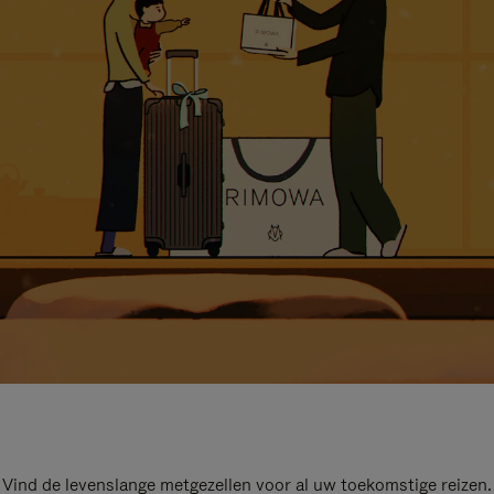
Vind de levenslange metgezellen voor al uw toekomstige reizen.