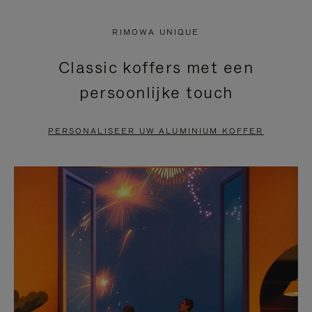
NIET
VAN
RIMOWA UNIQUE
GEPAUZEERD,
DE
Classic koffers met een
DRUK
VIDEO
persoonlijke touch
OP
IS
OM
UITGESCHAKELD.
PERSONALISEER UW ALUMINIUM KOFFER
TE
DRUK
PAUZEREN
HIER
OM
HET
DEMPEN
OP
TE