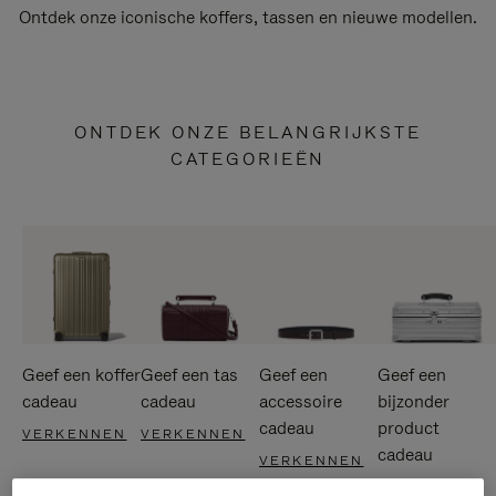
Ontdek onze iconische koffers, tassen en nieuwe modellen.
ONTDEK ONZE BELANGRIJKSTE
CATEGORIEËN
Geef een koffer
Geef een tas
Geef een
Geef een
cadeau
cadeau
accessoire
bijzonder
cadeau
product
VERKENNEN
VERKENNEN
cadeau
VERKENNEN
VERKENNEN