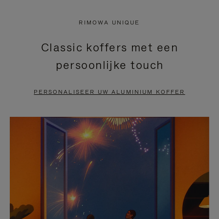
NIET
VAN
RIMOWA UNIQUE
GEPAUZEERD,
DE
Classic koffers met een
DRUK
VIDEO
persoonlijke touch
OP
IS
OM
UITGESCHAKELD.
PERSONALISEER UW ALUMINIUM KOFFER
TE
DRUK
PAUZEREN
HIER
OM
HET
DEMPEN
OP
TE