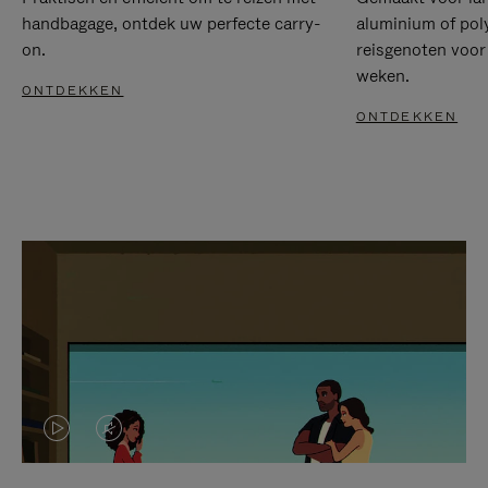
handbagage, ontdek uw perfecte carry-
aluminium of pol
on.
reisgenoten voor
weken.
ONTDEKKEN
ONTDEKKEN
VIDEO
HET
IS
GELUID