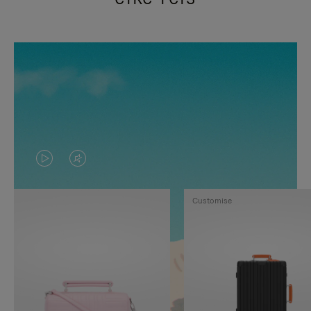
VIDEO
HET
IS
GELUID
Customise
NIET
VAN
GEPAUZEERD,
DE
DRUK
VIDEO
OP
IS