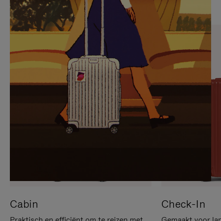
OP
IS
OM
UITGESCHAKELD.
TE
DRUK
PAUZEREN
HIER
OM
HET
DEMPEN
OP
TE
HEFFEN
Cabin
Check-In
Praktisch en efficiënt om te reizen met
Gemaakt voor lan