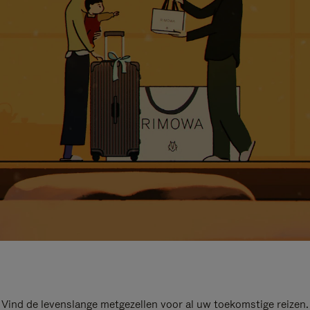
Vind de levenslange metgezellen voor al uw toekomstige reizen.