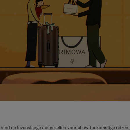
Vind de levenslange metgezellen voor al uw toekomstige reizen.