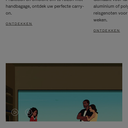
handbagage, ontdek uw perfecte carry-
aluminium of pol
on.
reisgenoten voor
weken.
ONTDEKKEN
ONTDEKKEN
VIDEO
HET
IS
GELUID