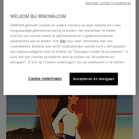
Doorgaan zonder te accepteren
WELKOM BIJ RIMOWA.COM
RIMOWA gebruikt cookies en andere trackers op deze website om u een
hoogwaardige gebruikerservaring te bieden, het siteverkeer te meten,
functies van sociale media te optimaliseren en u gepersonaliseerde
advertenties aan te bieden. Klik
hier
voor meer informatie over ons
cookiebeleid. Behalve voor strikt noodzakelijke cookies kunt u het plaatsen
van cookies weigeren door te klikken op “Doorgaan zonder te accepteren”. U
kunt ook alle cookies accepteren door te klikken op “Accepteren en
doorgaan”, of klik op “Cookie-instellingen” om uw voorkeuren in te stellen.
Cookie-instellingen
Accepteren en doorgaan
VIDEO
HET
IS
GELUID
NIET
VAN
SELECTIE VAN GESCHENKEN
GEPAUZEERD,
DE
Ontdek de perfecte metgezel
DRUK
VIDEO
voor elke reis