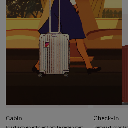
OP
IS
OM
UITGESCHAKELD.
TE
DRUK
PAUZEREN
HIER
OM
HET
DEMPEN
OP
TE
HEFFEN
Cabin
Check-In
Praktisch en efficiënt om te reizen met
Gemaakt voor lan