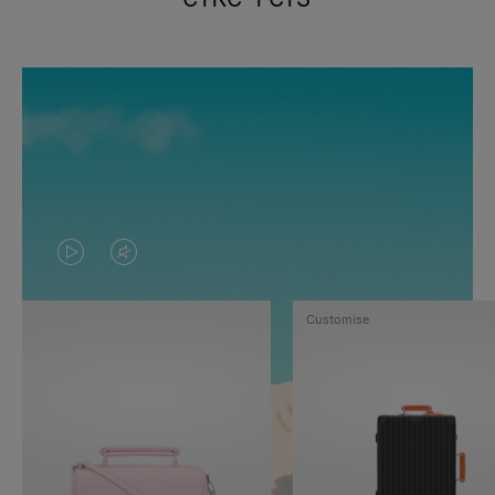
VIDEO
HET
IS
GELUID
Customise
NIET
VAN
GEPAUZEERD,
DE
DRUK
VIDEO
OP
IS