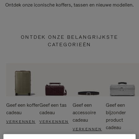
Ontdek onze iconische koffers, tassen en nieuwe modellen.
ONTDEK ONZE BELANGRIJKSTE
CATEGORIEËN
Geef een koffer
Geef een tas
Geef een
Geef een
cadeau
cadeau
accessoire
bijzonder
cadeau
product
VERKENNEN
VERKENNEN
cadeau
VERKENNEN
VERKENNEN