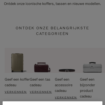
Ontdek onze iconische koffers, tassen en nieuwe modellen.
ONTDEK ONZE BELANGRIJKSTE
CATEGORIEËN
Geef een koffer
Geef een tas
Geef een
Geef een
cadeau
cadeau
accessoire
bijzonder
cadeau
product
VERKENNEN
VERKENNEN
cadeau
VERKENNEN
VERKENNEN