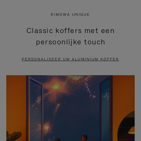
NIET
VAN
RIMOWA UNIQUE
GEPAUZEERD,
DE
Classic koffers met een
DRUK
VIDEO
persoonlijke touch
OP
IS
OM
UITGESCHAKELD.
PERSONALISEER UW ALUMINIUM KOFFER
TE
DRUK
PAUZEREN
HIER
OM
HET
DEMPEN
OP
TE