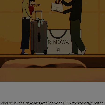
Vind de levenslange metgezellen voor al uw toekomstige reizen.