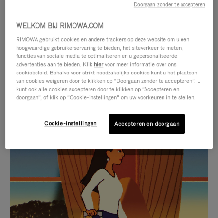
Doorgaan zonder te accepteren
WELKOM BIJ RIMOWA.COM
RIMOWA gebruikt cookies en andere trackers op deze website om u een
hoogwaardige gebruikerservaring te bieden, het siteverkeer te meten,
functies van sociale media te optimaliseren en u gepersonaliseerde
advertenties aan te bieden. Klik
hier
voor meer informatie over ons
cookiebeleid. Behalve voor strikt noodzakelijke cookies kunt u het plaatsen
van cookies weigeren door te klikken op “Doorgaan zonder te accepteren”. U
kunt ook alle cookies accepteren door te klikken op “Accepteren en
doorgaan”, of klik op “Cookie-instellingen” om uw voorkeuren in te stellen.
Cookie-instellingen
Accepteren en doorgaan
VIDEO
HET
IS
GELUID
NIET
VAN
SELECTIE VAN GESCHENKEN
GEPAUZEERD,
DE
Ontdek de perfecte metgezel
DRUK
VIDEO
voor elke reis