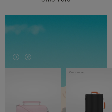
VIDEO
HET
IS
GELUID
Customise
NIET
VAN
GEPAUZEERD,
DE
DRUK
VIDEO
OP
IS