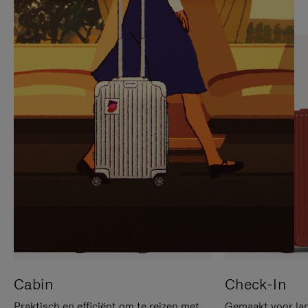
OP
IS
OM
UITGESCHAKELD.
TE
DRUK
PAUZEREN
HIER
OM
HET
DEMPEN
OP
TE
HEFFEN
Cabin
Check-In
Praktisch en efficiënt om te reizen met
Gemaakt voor lan