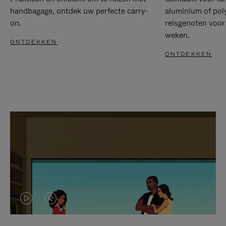
handbagage, ontdek uw perfecte carry-
aluminium of pol
on.
reisgenoten voor
weken.
ONTDEKKEN
ONTDEKKEN
VIDEO
HET
IS
GELUID