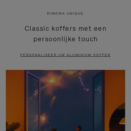
NIET
VAN
RIMOWA UNIQUE
GEPAUZEERD,
DE
Classic koffers met een
DRUK
VIDEO
persoonlijke touch
OP
IS
OM
UITGESCHAKELD.
PERSONALISEER UW ALUMINIUM KOFFER
TE
DRUK
PAUZEREN
HIER
OM
HET
DEMPEN
OP
TE