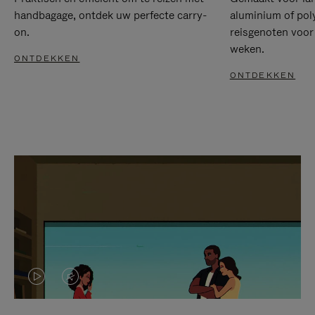
handbagage, ontdek uw perfecte carry-
aluminium of pol
on.
reisgenoten voor
weken.
ONTDEKKEN
ONTDEKKEN
VIDEO
HET
IS
GELUID