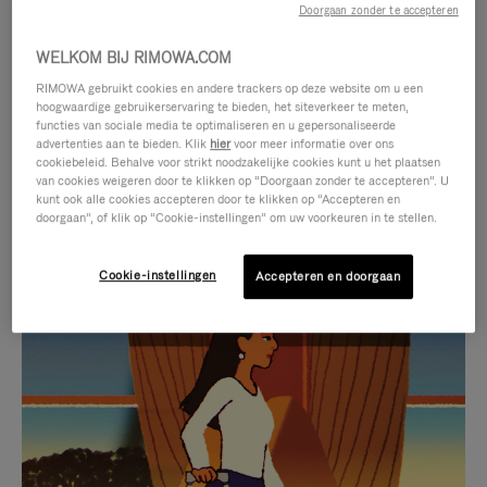
Doorgaan zonder te accepteren
WELKOM BIJ RIMOWA.COM
RIMOWA gebruikt cookies en andere trackers op deze website om u een
hoogwaardige gebruikerservaring te bieden, het siteverkeer te meten,
functies van sociale media te optimaliseren en u gepersonaliseerde
advertenties aan te bieden. Klik
hier
voor meer informatie over ons
cookiebeleid. Behalve voor strikt noodzakelijke cookies kunt u het plaatsen
van cookies weigeren door te klikken op “Doorgaan zonder te accepteren”. U
kunt ook alle cookies accepteren door te klikken op “Accepteren en
doorgaan”, of klik op “Cookie-instellingen” om uw voorkeuren in te stellen.
Cookie-instellingen
Accepteren en doorgaan
VIDEO
HET
IS
GELUID
NIET
VAN
SELECTIE VAN GESCHENKEN
GEPAUZEERD,
DE
Ontdek de perfecte metgezel
DRUK
VIDEO
voor elke reis