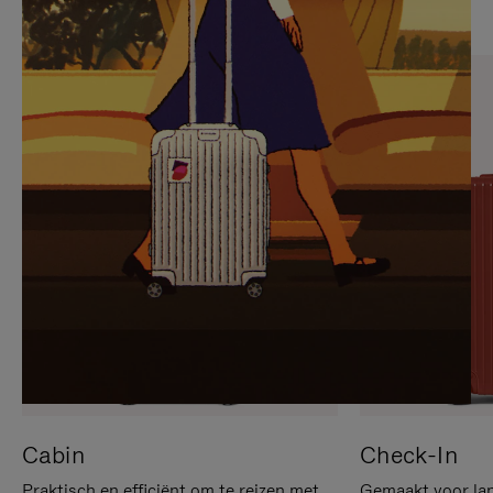
OP
IS
OM
UITGESCHAKELD.
TE
DRUK
PAUZEREN
HIER
OM
HET
DEMPEN
OP
TE
HEFFEN
Cabin
Check-In
Praktisch en efficiënt om te reizen met
Gemaakt voor lan