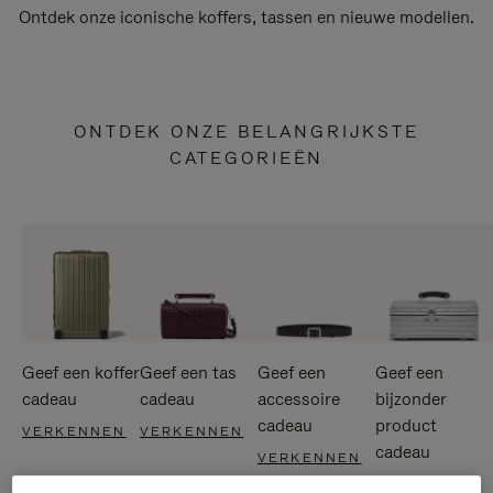
Ontdek onze iconische koffers, tassen en nieuwe modellen.
ONTDEK ONZE BELANGRIJKSTE
CATEGORIEËN
Geef een koffer
Geef een tas
Geef een
Geef een
cadeau
cadeau
accessoire
bijzonder
cadeau
product
VERKENNEN
VERKENNEN
cadeau
VERKENNEN
VERKENNEN