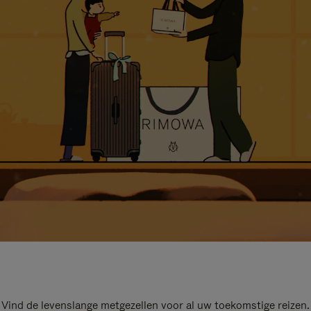
Vind de levenslange metgezellen voor al uw toekomstige reizen.