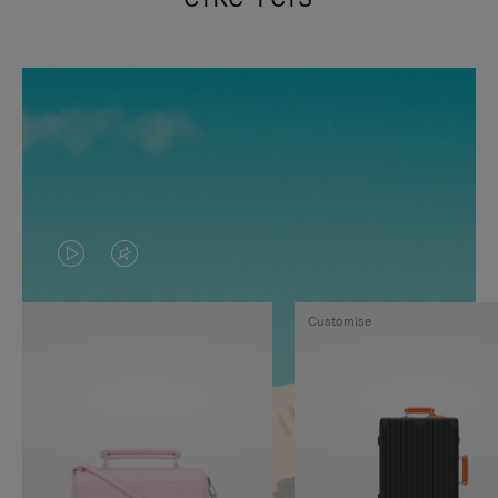
VIDEO
HET
IS
GELUID
Customise
NIET
VAN
GEPAUZEERD,
DE
DRUK
VIDEO
OP
IS