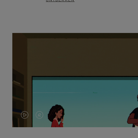
ONTDEKKEN
VIDEO
HET
IS
GELUID