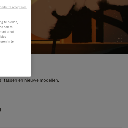
onder te accepteren
ng te bieden,
es aan te
kunt u het
okies
uren in te
s, tassen en nieuwe modellen.
N