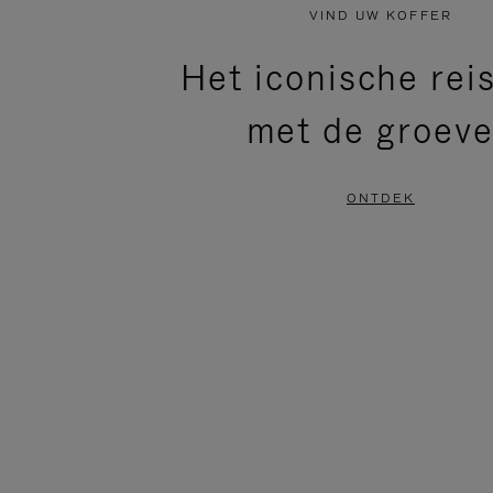
NIET
VAN
VIND UW KOFFER
GEPAUZEERD,
DE
Het iconische rei
DRUK
VIDEO
met de groev
OP
IS
OM
UITGESCHAKELD.
ONTDEK
TE
DRUK
PAUZEREN
HIER
OM
HET
DEMPEN
OP
TE
HEFFEN