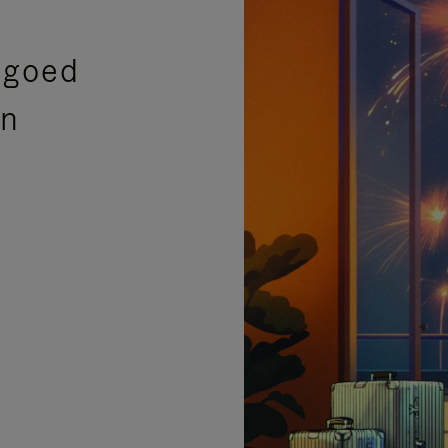
sgoed
en