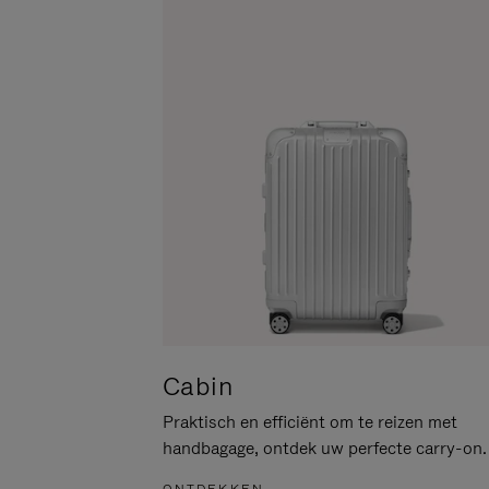
PAUZEREN
HIER
OM
HET
DEMPEN
OP
TE
HEFFEN
Cabin
Praktisch en efficiënt om te reizen met
handbagage, ontdek uw perfecte carry-on.