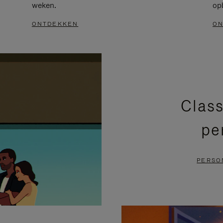
weken.
op
ONTDEKKEN
ON
Class
pe
PERSO