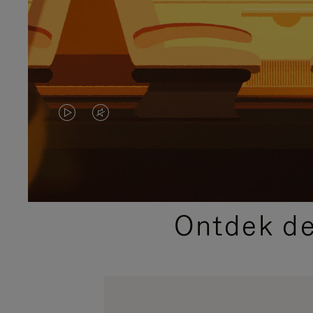
VIDEO
HET
IS
GELUID
NIET
VAN
GEPAUZEERD,
DE
Ontdek de
DRUK
VIDEO
OP
IS
OM
UITGESCHAKELD.
TE
DRUK