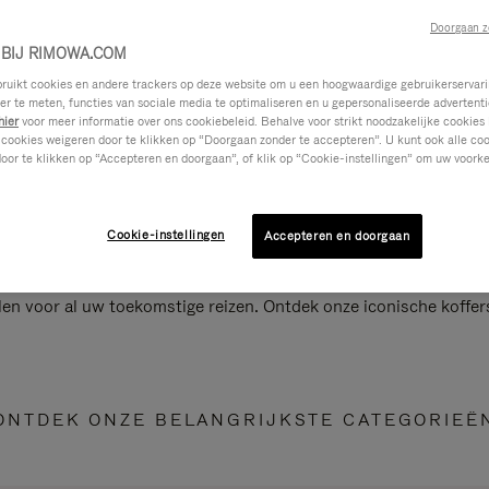
Doorgaan z
BIJ RIMOWA.COM
ikt cookies en andere trackers op deze website om u een hoogwaardige gebruikerservari
eer te meten, functies van sociale media te optimaliseren en u gepersonaliseerde advertenti
hier
voor meer informatie over ons cookiebeleid. Behalve voor strikt noodzakelijke cookies 
 cookies weigeren door te klikken op “Doorgaan zonder te accepteren”. U kunt ook alle co
oor te klikken op “Accepteren en doorgaan”, of klik op “Cookie-instellingen” om uw voorke
Cookie-instellingen
Accepteren en doorgaan
len voor al uw toekomstige reizen. Ontdek onze iconische koffer
ONTDEK ONZE BELANGRIJKSTE CATEGORIEË