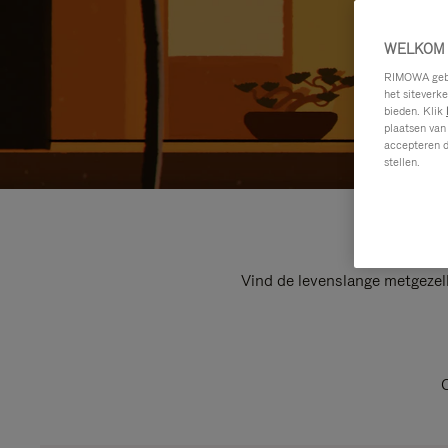
WELKOM 
RIMOWA gebru
het siteverk
bieden. Klik
plaatsen van
accepteren d
stellen.
Vind de levenslange metgezel