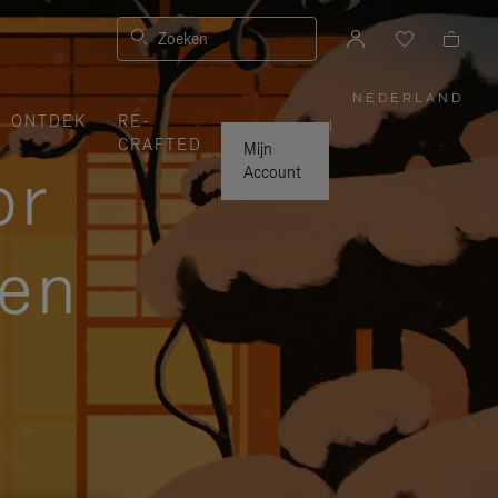
Zoeken
NEDERLAND
,
ONTDEK
RE-
SELECTE
|
UW
CRAFTED
LAND
Mijn
or
Account
zen