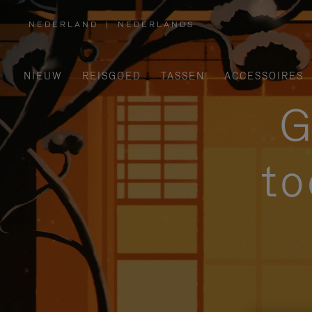
NEDERLAND
|
NEDERLANDS
,
SELECTEER
UW
LAND
NIEUW
REISGOED
TASSEN
ACCESSOIRES
G
to