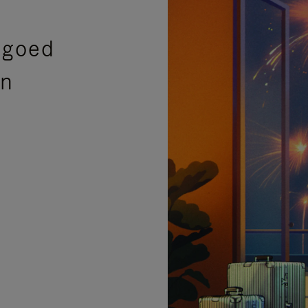
sgoed
en