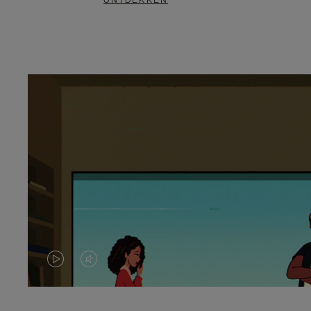
ONTDEKKEN
VIDEO
HET
IS
GELUID