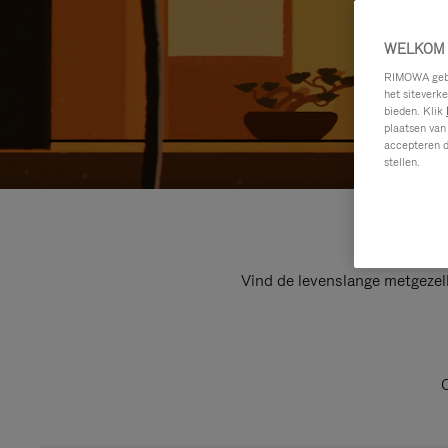
WELKOM 
RIMOWA gebru
het siteverk
bieden. Klik
plaatsen van
accepteren d
stellen.
Vind de levenslange metgezel