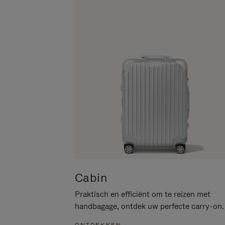
PAUZEREN
HIER
OM
HET
DEMPEN
OP
TE
HEFFEN
Cabin
Praktisch en efficiënt om te reizen met
handbagage, ontdek uw perfecte carry-on.