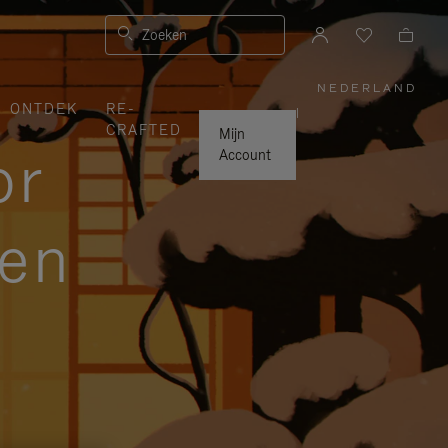
Zoeken
NEDERLAND
,
ONTDEK
RE-
SELECTE
|
UW
CRAFTED
LAND
Mijn
or
Account
zen