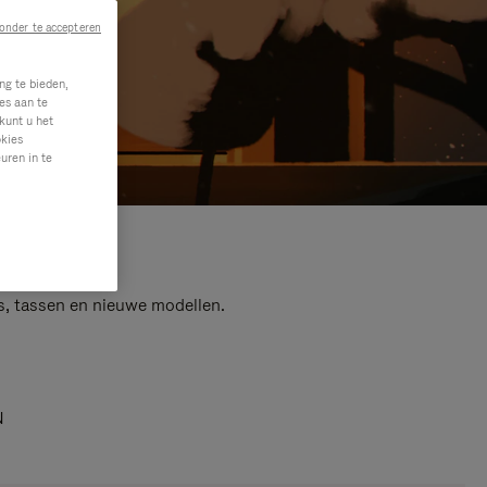
onder te accepteren
ng te bieden,
es aan te
kunt u het
okies
uren in te
s, tassen en nieuwe modellen.
N