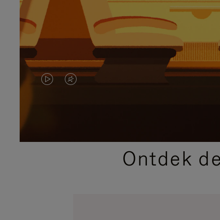
VIDEO
HET
IS
GELUID
NIET
VAN
GEPAUZEERD,
DE
Ontdek de
DRUK
VIDEO
OP
IS
OM
UITGESCHAKELD.
TE
DRUK