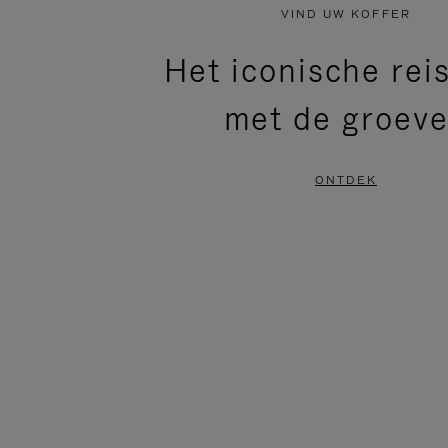
NIET
VAN
VIND UW KOFFER
GEPAUZEERD,
DE
Het iconische rei
DRUK
VIDEO
met de groev
OP
IS
OM
UITGESCHAKELD.
ONTDEK
TE
DRUK
PAUZEREN
HIER
OM
HET
DEMPEN
OP
TE
HEFFEN