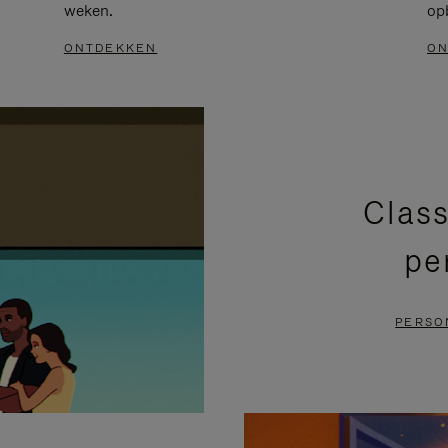
weken.
op
ONTDEKKEN
ON
Class
pe
PERSO