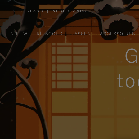
NEDERLAND
|
NEDERLANDS
,
SELECTEER
UW
LAND
NIEUW
REISGOED
TASSEN
ACCESSOIRES
G
to