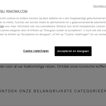
Doorgaan z
BIJ RIMOWA.COM
ikt cookies en andere trackers op deze website om u een hoogwaardige gebruikerservari
eer te meten, functies van sociale media te optimaliseren en u gepersonaliseerde advertenti
hier
voor meer informatie over ons cookiebeleid. Behalve voor strikt noodzakelijke cookies 
 cookies weigeren door te klikken op “Doorgaan zonder te accepteren”. U kunt ook alle co
oor te klikken op “Accepteren en doorgaan”, of klik op “Cookie-instellingen” om uw voorke
Cookie-instellingen
Accepteren en doorgaan
len voor al uw toekomstige reizen. Ontdek onze iconische koffer
ONTDEK ONZE BELANGRIJKSTE CATEGORIEË