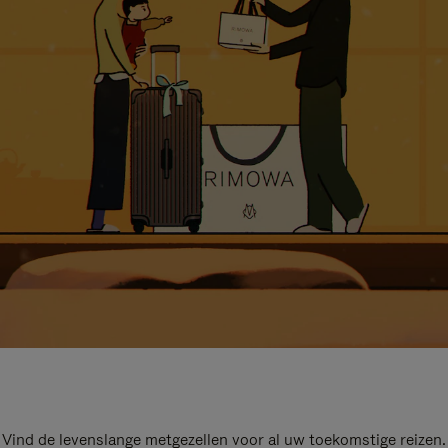
Vind de levenslange metgezellen voor al uw toekomstige reizen.