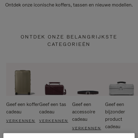
Ontdek onze iconische koffers, tassen en nieuwe modellen.
ONTDEK ONZE BELANGRIJKSTE
CATEGORIEËN
Geef een koffer
Geef een tas
Geef een
Geef een
cadeau
cadeau
accessoire
bijzonder
cadeau
product
VERKENNEN
VERKENNEN
cadeau
VERKENNEN
VERKENNEN