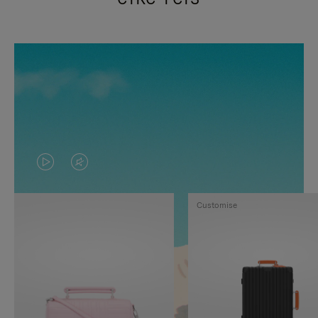
VIDEO
HET
IS
GELUID
Customise
NIET
VAN
GEPAUZEERD,
DE
DRUK
VIDEO
OP
IS