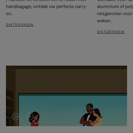
handbagage, ontdek uw perfecte carry-
aluminium of pol
on.
reisgenoten voor
weken.
ONTDEKKEN
ONTDEKKEN
VIDEO
HET
IS
GELUID