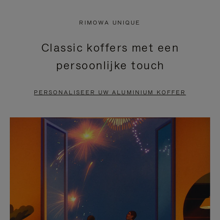
NIET
VAN
RIMOWA UNIQUE
GEPAUZEERD,
DE
Classic koffers met een
DRUK
VIDEO
persoonlijke touch
OP
IS
OM
UITGESCHAKELD.
PERSONALISEER UW ALUMINIUM KOFFER
TE
DRUK
PAUZEREN
HIER
OM
HET
DEMPEN
OP
TE