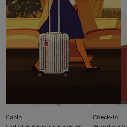
OP
IS
OM
UITGESCHAKELD.
TE
DRUK
PAUZEREN
HIER
OM
HET
DEMPEN
OP
TE
HEFFEN
Cabin
Check-In
Praktisch en efficiënt om te reizen met
Gemaakt voor lan