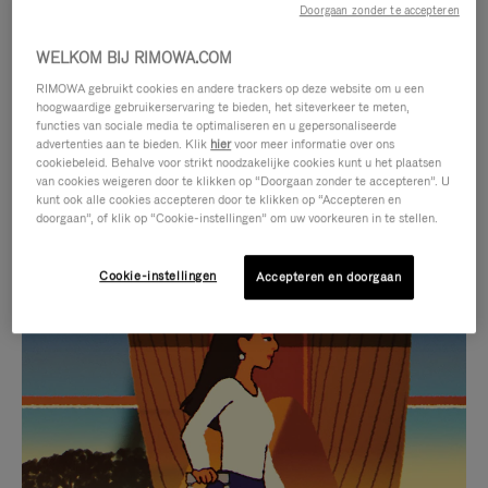
Doorgaan zonder te accepteren
WELKOM BIJ RIMOWA.COM
RIMOWA gebruikt cookies en andere trackers op deze website om u een
hoogwaardige gebruikerservaring te bieden, het siteverkeer te meten,
functies van sociale media te optimaliseren en u gepersonaliseerde
advertenties aan te bieden. Klik
hier
voor meer informatie over ons
cookiebeleid. Behalve voor strikt noodzakelijke cookies kunt u het plaatsen
van cookies weigeren door te klikken op “Doorgaan zonder te accepteren”. U
kunt ook alle cookies accepteren door te klikken op “Accepteren en
doorgaan”, of klik op “Cookie-instellingen” om uw voorkeuren in te stellen.
Cookie-instellingen
Accepteren en doorgaan
VIDEO
HET
IS
GELUID
NIET
VAN
SELECTIE VAN GESCHENKEN
GEPAUZEERD,
DE
Ontdek de perfecte metgezel
DRUK
VIDEO
voor elke reis