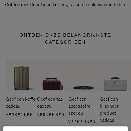
Ontdek onze iconische koffers, tassen en nieuwe modellen.
ONTDEK ONZE BELANGRIJKSTE
CATEGORIEËN
Geef een koffer
Geef een tas
Geef een
Geef een
cadeau
cadeau
accessoire
bijzonder
cadeau
product
VERKENNEN
VERKENNEN
cadeau
VERKENNEN
VERKENNEN