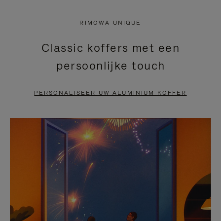
NIET
VAN
RIMOWA UNIQUE
GEPAUZEERD,
DE
Classic koffers met een
DRUK
VIDEO
persoonlijke touch
OP
IS
OM
UITGESCHAKELD.
PERSONALISEER UW ALUMINIUM KOFFER
TE
DRUK
PAUZEREN
HIER
OM
HET
DEMPEN
OP
TE