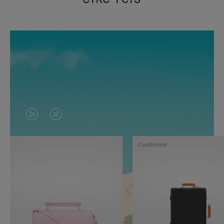
VIDEO
HET
IS
GELUID
Customise
NIET
VAN
GEPAUZEERD,
DE
DRUK
VIDEO
OP
IS