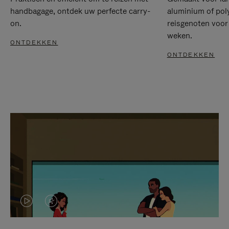
handbagage, ontdek uw perfecte carry-
aluminium of pol
on.
reisgenoten voor
weken.
ONTDEKKEN
ONTDEKKEN
VIDEO
HET
IS
GELUID