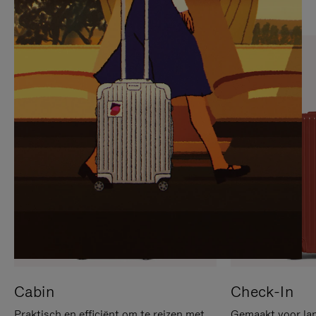
OP
IS
OM
UITGESCHAKELD.
TE
DRUK
PAUZEREN
HIER
OM
HET
DEMPEN
OP
TE
HEFFEN
Cabin
Check-In
Praktisch en efficiënt om te reizen met
Gemaakt voor lan