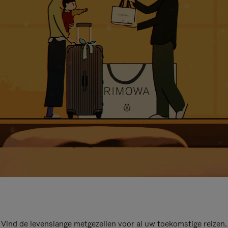
Vind de levenslange metgezellen voor al uw toekomstige reizen.