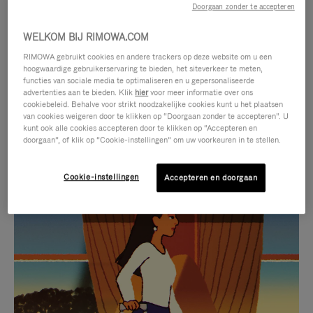
Doorgaan zonder te accepteren
WELKOM BIJ RIMOWA.COM
RIMOWA gebruikt cookies en andere trackers op deze website om u een
hoogwaardige gebruikerservaring te bieden, het siteverkeer te meten,
functies van sociale media te optimaliseren en u gepersonaliseerde
advertenties aan te bieden. Klik
hier
voor meer informatie over ons
cookiebeleid. Behalve voor strikt noodzakelijke cookies kunt u het plaatsen
van cookies weigeren door te klikken op “Doorgaan zonder te accepteren”. U
kunt ook alle cookies accepteren door te klikken op “Accepteren en
doorgaan”, of klik op “Cookie-instellingen” om uw voorkeuren in te stellen.
Cookie-instellingen
Accepteren en doorgaan
VIDEO
HET
IS
GELUID
NIET
VAN
SELECTIE VAN GESCHENKEN
GEPAUZEERD,
DE
Ontdek de perfecte metgezel
DRUK
VIDEO
voor elke reis