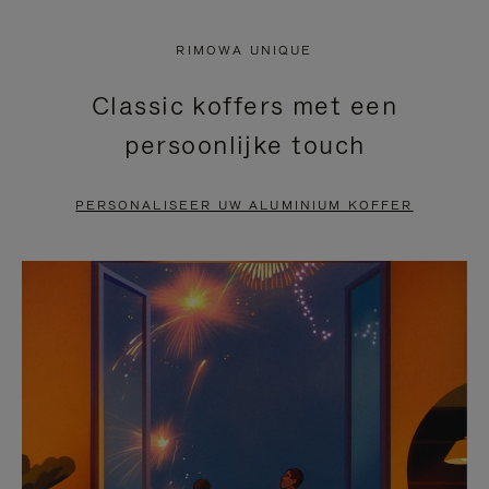
NIET
VAN
RIMOWA UNIQUE
GEPAUZEERD,
DE
Classic koffers met een
DRUK
VIDEO
persoonlijke touch
OP
IS
OM
UITGESCHAKELD.
PERSONALISEER UW ALUMINIUM KOFFER
TE
DRUK
PAUZEREN
HIER
OM
HET
DEMPEN
OP
TE