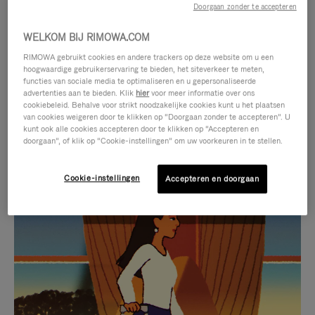
Doorgaan zonder te accepteren
WELKOM BIJ RIMOWA.COM
RIMOWA gebruikt cookies en andere trackers op deze website om u een
hoogwaardige gebruikerservaring te bieden, het siteverkeer te meten,
functies van sociale media te optimaliseren en u gepersonaliseerde
advertenties aan te bieden. Klik
hier
voor meer informatie over ons
cookiebeleid. Behalve voor strikt noodzakelijke cookies kunt u het plaatsen
van cookies weigeren door te klikken op “Doorgaan zonder te accepteren”. U
kunt ook alle cookies accepteren door te klikken op “Accepteren en
doorgaan”, of klik op “Cookie-instellingen” om uw voorkeuren in te stellen.
Cookie-instellingen
Accepteren en doorgaan
VIDEO
HET
IS
GELUID
NIET
VAN
SELECTIE VAN GESCHENKEN
GEPAUZEERD,
DE
Ontdek de perfecte metgezel
DRUK
VIDEO
voor elke reis