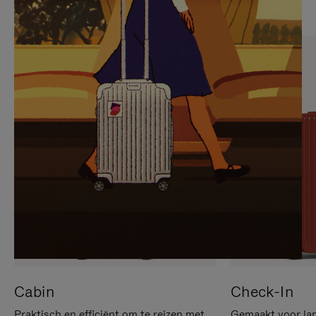
OP
IS
OM
UITGESCHAKELD.
TE
DRUK
PAUZEREN
HIER
OM
HET
DEMPEN
OP
TE
HEFFEN
Cabin
Check-In
Praktisch en efficiënt om te reizen met
Gemaakt voor lan