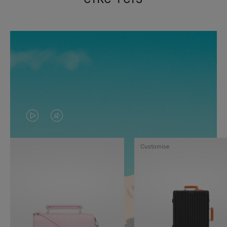
VIDEO
HET
IS
GELUID
Customise
NIET
VAN
GEPAUZEERD,
DE
DRUK
VIDEO
OP
IS