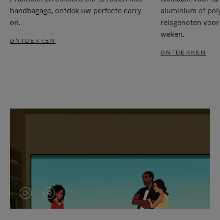
handbagage, ontdek uw perfecte carry-
aluminium of pol
on.
reisgenoten voor
weken.
ONTDEKKEN
ONTDEKKEN
VIDEO
HET
IS
GELUID