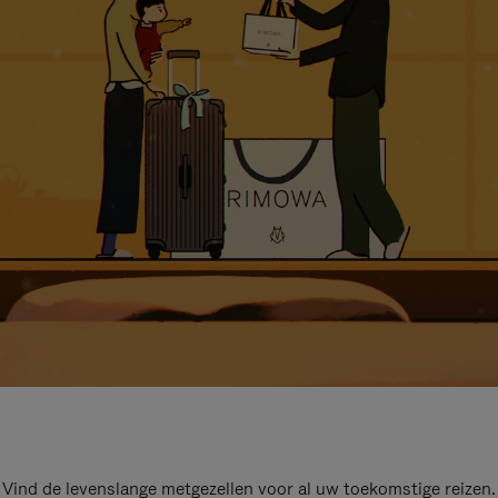
Vind de levenslange metgezellen voor al uw toekomstige reizen.