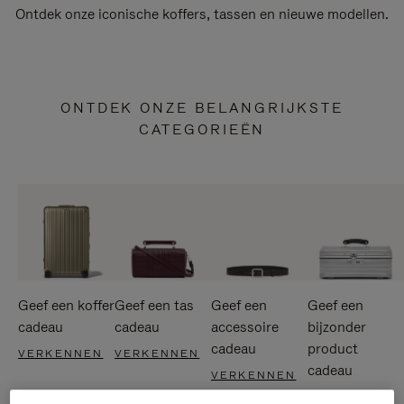
Ontdek onze iconische koffers, tassen en nieuwe modellen.
ONTDEK ONZE BELANGRIJKSTE
CATEGORIEËN
Geef een koffer
Geef een tas
Geef een
Geef een
cadeau
cadeau
accessoire
bijzonder
cadeau
product
VERKENNEN
VERKENNEN
cadeau
VERKENNEN
VERKENNEN