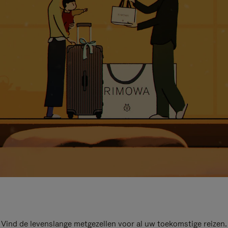
Vind de levenslange metgezellen voor al uw toekomstige reizen.