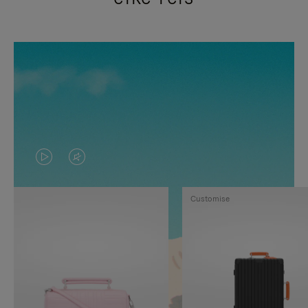
VIDEO
HET
IS
GELUID
Customise
NIET
VAN
GEPAUZEERD,
DE
DRUK
VIDEO
OP
IS