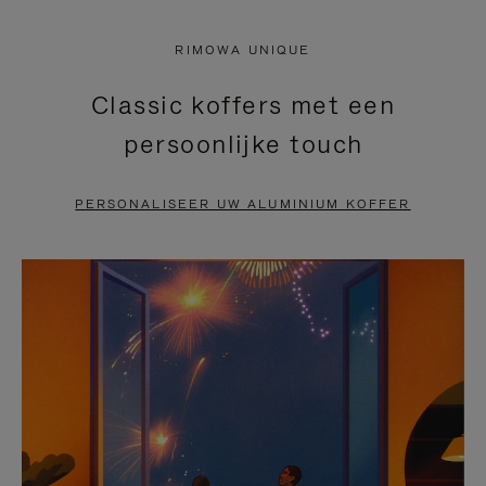
NIET
VAN
RIMOWA UNIQUE
GEPAUZEERD,
DE
Classic koffers met een
DRUK
VIDEO
persoonlijke touch
OP
IS
OM
UITGESCHAKELD.
PERSONALISEER UW ALUMINIUM KOFFER
TE
DRUK
PAUZEREN
HIER
OM
HET
DEMPEN
OP
TE