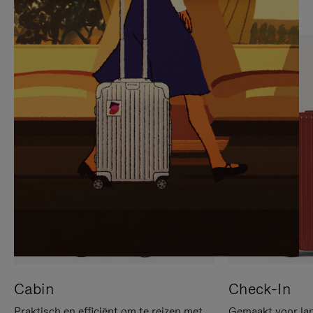
OP
IS
OM
UITGESCHAKELD.
TE
DRUK
PAUZEREN
HIER
OM
HET
DEMPEN
OP
TE
HEFFEN
Cabin
Check-In
Praktisch en efficiënt om te reizen met
Gemaakt voor lan