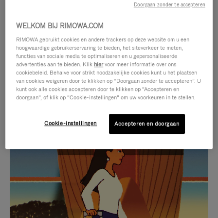
Doorgaan zonder te accepteren
WELKOM BIJ RIMOWA.COM
RIMOWA gebruikt cookies en andere trackers op deze website om u een
hoogwaardige gebruikerservaring te bieden, het siteverkeer te meten,
functies van sociale media te optimaliseren en u gepersonaliseerde
advertenties aan te bieden. Klik
hier
voor meer informatie over ons
cookiebeleid. Behalve voor strikt noodzakelijke cookies kunt u het plaatsen
van cookies weigeren door te klikken op “Doorgaan zonder te accepteren”. U
kunt ook alle cookies accepteren door te klikken op “Accepteren en
doorgaan”, of klik op “Cookie-instellingen” om uw voorkeuren in te stellen.
Cookie-instellingen
Accepteren en doorgaan
VIDEO
HET
IS
GELUID
NIET
VAN
SELECTIE VAN GESCHENKEN
GEPAUZEERD,
DE
Ontdek de perfecte metgezel
DRUK
VIDEO
voor elke reis