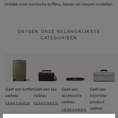
Ontdek onze iconische koffers, tassen en nieuwe modellen.
ONTDEK ONZE BELANGRIJKSTE
CATEGORIEËN
Geef een koffer
Geef een tas
Geef een
Geef een
cadeau
cadeau
accessoire
bijzonder
cadeau
product
VERKENNEN
VERKENNEN
cadeau
VERKENNEN
VERKENNEN