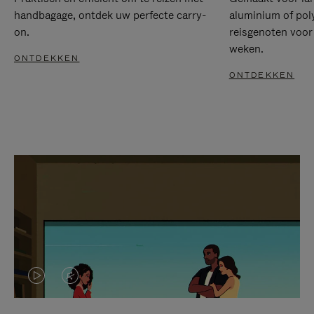
handbagage, ontdek uw perfecte carry-
aluminium of pol
on.
reisgenoten voor
weken.
ONTDEKKEN
ONTDEKKEN
VIDEO
HET
IS
GELUID