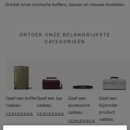
Ontdek onze iconische koffers, tassen en nieuwe modellen.
ONTDEK ONZE BELANGRIJKSTE
CATEGORIEËN
Geef een koffer
Geef een tas
Geef een
Geef een
cadeau
cadeau
accessoire
bijzonder
cadeau
product
VERKENNEN
VERKENNEN
cadeau
VERKENNEN
VERKENNEN