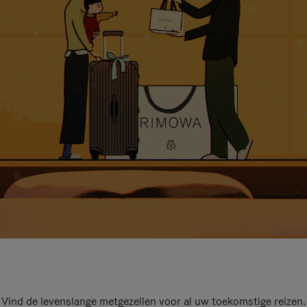
Vind de levenslange metgezellen voor al uw toekomstige reizen.