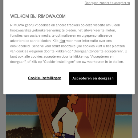
Doorgaan zonder te accepteren
WELKOM BIJ RIMOWA.COM
RIMOWA gebruikt cookies en andere trackers op deze website om u een
hoogwaardige gebruikerservaring te bieden, het siteverkeer te meten,
functies van sociale media te optimaliseren en u gepersonaliseerde
advertenties aan te bieden. Klik
hier
voor meer informatie over ons
cookiebeleid. Behalve voor strikt noodzakelijke cookies kunt u het plaatsen
van cookies weigeren door te klikken op “Doorgaan zonder te accepteren”. U
kunt ook alle cookies accepteren door te klikken op “Accepteren en
doorgaan”, of klik op “Cookie-instellingen” om uw voorkeuren in te stellen.
Cookie-instellingen
Accepteren en doorgaan
VIDEO
HET
IS
GELUID
NIET
VAN
SELECTIE VAN GESCHENKEN
GEPAUZEERD,
DE
Ontdek de perfecte metgezel
DRUK
VIDEO
voor elke reis