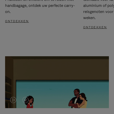
handbagage, ontdek uw perfecte carry-
aluminium of pol
on.
reisgenoten voor
weken.
ONTDEKKEN
ONTDEKKEN
VIDEO
HET
IS
GELUID