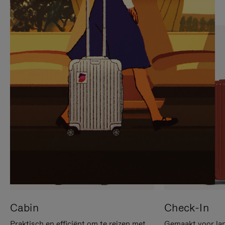
OP
IS
OM
UITGESCHAKELD.
TE
DRUK
PAUZEREN
HIER
OM
HET
DEMPEN
OP
TE
HEFFEN
Cabin
Check-In
Praktisch en efficiënt om te reizen met
Gemaakt voor lan