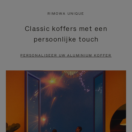
NIET
VAN
RIMOWA UNIQUE
GEPAUZEERD,
DE
Classic koffers met een
DRUK
VIDEO
persoonlijke touch
OP
IS
OM
UITGESCHAKELD.
PERSONALISEER UW ALUMINIUM KOFFER
TE
DRUK
PAUZEREN
HIER
OM
HET
DEMPEN
OP
TE