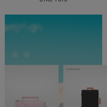
VIDEO
HET
IS
GELUID
Customise
NIET
VAN
GEPAUZEERD,
DE
DRUK
VIDEO
OP
IS