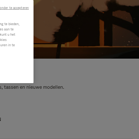
onder te accepteren
ng te bieden,
es aan te
kunt u het
okies
uren in te
s, tassen en nieuwe modellen.
N