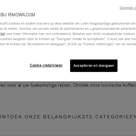
Doorgaan z
BIJ RIMOWA.COM
ikt cookies en andere trackers op deze website om u een hoogwaardige gebruikerservari
eer te meten, functies van sociale media te optimaliseren en u gepersonaliseerde advertenti
hier
voor meer informatie over ons cookiebeleid. Behalve voor strikt noodzakelijke cookies 
 cookies weigeren door te klikken op “Doorgaan zonder te accepteren”. U kunt ook alle co
oor te klikken op “Accepteren en doorgaan”, of klik op “Cookie-instellingen” om uw voorke
Cookie-instellingen
Accepteren en doorgaan
len voor al uw toekomstige reizen. Ontdek onze iconische koffer
ONTDEK ONZE BELANGRIJKSTE CATEGORIEË