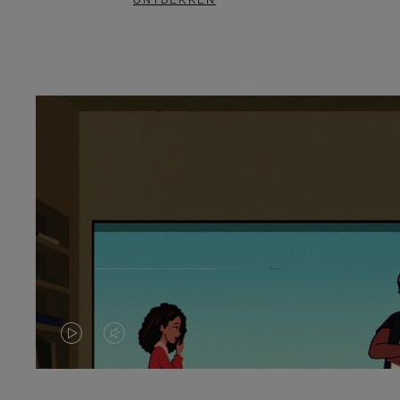
ONTDEKKEN
VIDEO
HET
IS
GELUID