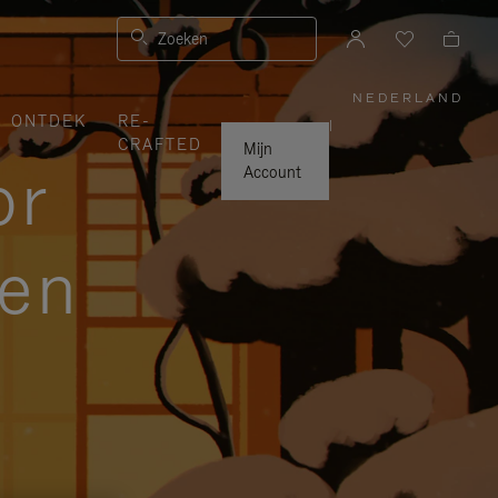
Zoeken
NEDERLAND
,
ONTDEK
RE-
SELECTE
|
UW
CRAFTED
LAND
Mijn
or
Account
zen