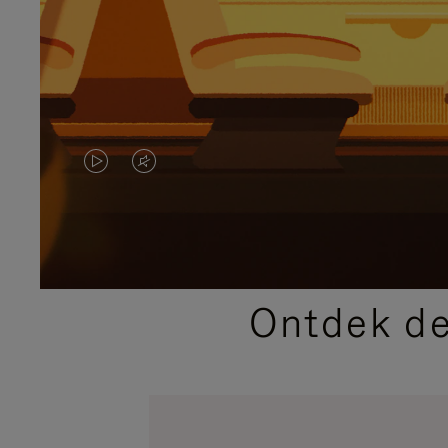
VIDEO
HET
IS
GELUID
NIET
VAN
GEPAUZEERD,
DE
Ontdek de
DRUK
VIDEO
OP
IS
OM
UITGESCHAKELD.
TE
DRUK