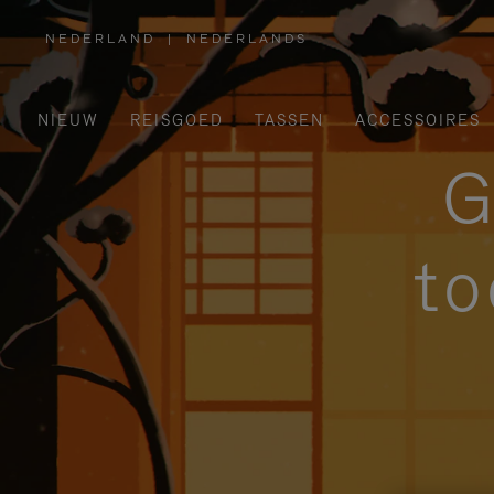
NEDERLAND
|
NEDERLANDS
,
SELECTEER
UW
LAND
NIEUW
REISGOED
TASSEN
ACCESSOIRES
G
to