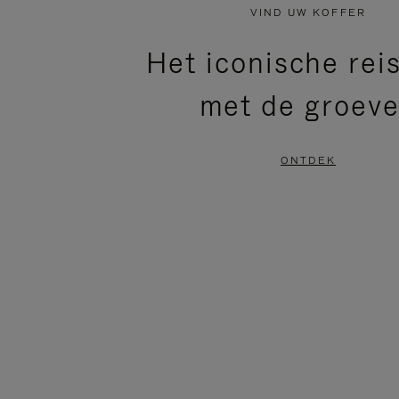
NIET
VAN
VIND UW KOFFER
GEPAUZEERD,
DE
Het iconische rei
DRUK
VIDEO
met de groev
OP
IS
OM
UITGESCHAKELD.
ONTDEK
TE
DRUK
PAUZEREN
HIER
OM
HET
DEMPEN
OP
TE
HEFFEN