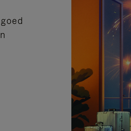
sgoed
en