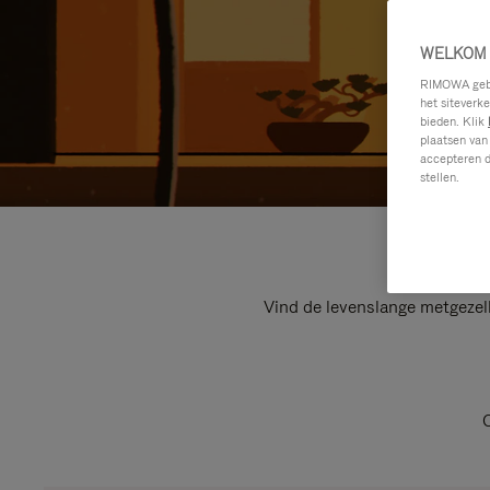
WELKOM 
RIMOWA gebru
het siteverk
bieden. Klik
plaatsen van
accepteren d
stellen.
Vind de levenslange metgezel