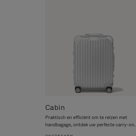
PAUZEREN
HIER
OM
HET
DEMPEN
OP
TE
HEFFEN
Cabin
Praktisch en efficiënt om te reizen met
handbagage, ontdek uw perfecte carry-on.