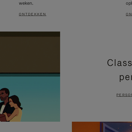
weken.
op
ONTDEKKEN
ON
Class
pe
PERSO