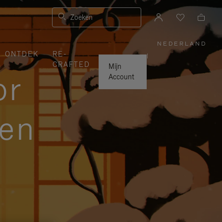
Zoeken
NEDERLAND
,
ONTDEK
RE-
SELECTE
|
UW
CRAFTED
LAND
Mijn
or
Account
zen