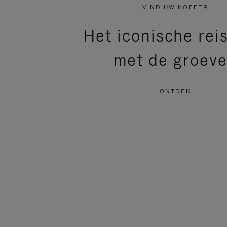
NIET
VAN
VIND UW KOFFER
GEPAUZEERD,
DE
Het iconische rei
DRUK
VIDEO
met de groev
OP
IS
OM
UITGESCHAKELD.
ONTDEK
TE
DRUK
PAUZEREN
HIER
OM
HET
DEMPEN
OP
TE
HEFFEN