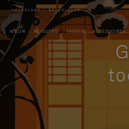
NEDERLAND
|
NEDERLANDS
,
SELECTEER
UW
LAND
NIEUW
REISGOED
TASSEN
ACCESSOIRES
G
to