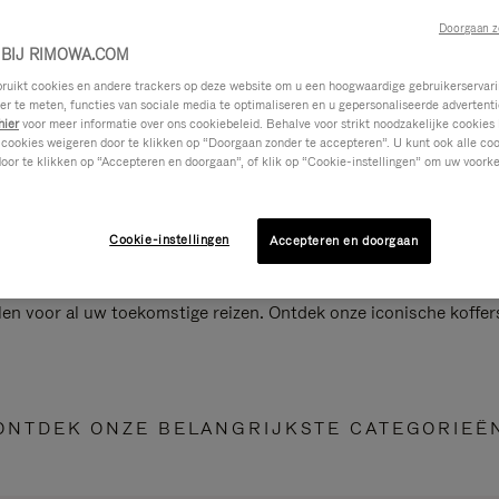
Doorgaan z
BIJ RIMOWA.COM
ikt cookies en andere trackers op deze website om u een hoogwaardige gebruikerservari
eer te meten, functies van sociale media te optimaliseren en u gepersonaliseerde advertenti
hier
voor meer informatie over ons cookiebeleid. Behalve voor strikt noodzakelijke cookies 
 cookies weigeren door te klikken op “Doorgaan zonder te accepteren”. U kunt ook alle co
oor te klikken op “Accepteren en doorgaan”, of klik op “Cookie-instellingen” om uw voorke
Cookie-instellingen
Accepteren en doorgaan
len voor al uw toekomstige reizen. Ontdek onze iconische koffer
ONTDEK ONZE BELANGRIJKSTE CATEGORIEË