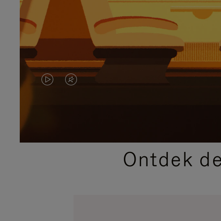
VIDEO
HET
IS
GELUID
NIET
VAN
GEPAUZEERD,
DE
Ontdek de
DRUK
VIDEO
OP
IS
OM
UITGESCHAKELD.
TE
DRUK