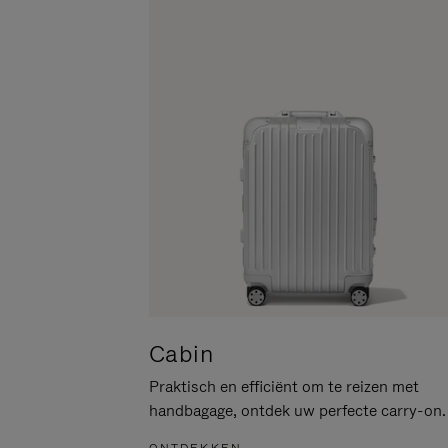
PAUZEREN
HIER
OM
HET
DEMPEN
OP
TE
HEFFEN
Cabin
Praktisch en efficiënt om te reizen met
handbagage, ontdek uw perfecte carry-on.