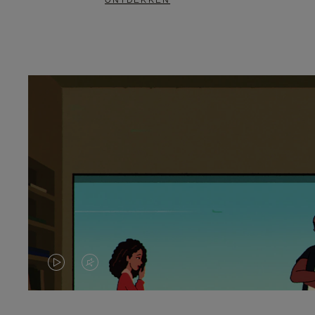
ONTDEKKEN
VIDEO
HET
IS
GELUID