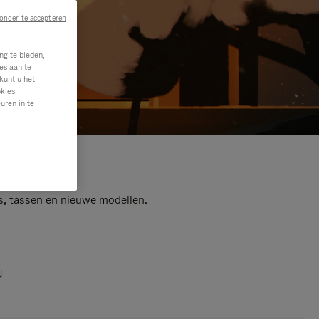
onder te accepteren
ng te bieden,
es aan te
kunt u het
okies
uren in te
s, tassen en nieuwe modellen.
N