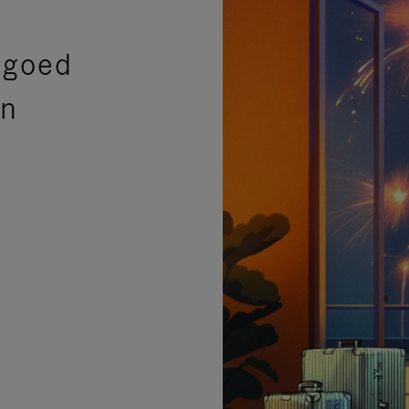
sgoed
en