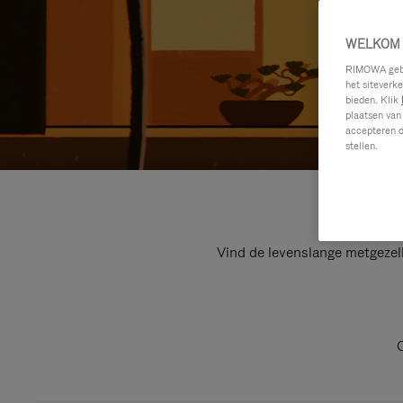
WELKOM 
RIMOWA gebru
het siteverk
bieden. Klik
plaatsen van
accepteren d
stellen.
Vind de levenslange metgezel