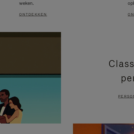
weken.
op
ONTDEKKEN
ON
Class
pe
PERSO