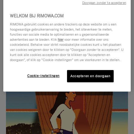
Doorgaan zonder te accepteren
WELKOM BIJ RIMOWA.COM
RIMOWA gebruikt cookies en andere trackers op deze website om u een
hoogwaardige gebruikerservaring te bieden, het siteverkeer te meten,
functies van sociale media te optimaliseren en u gepersonaliseerde
advertenties aan te bieden. Klik
hier
voor meer informatie over ons
cookiebeleid. Behalve voor strikt noodzakelijke cookies kunt u het plaatsen
van cookies weigeren door te klikken op “Doorgaan zonder te accepteren”. U
kunt ook alle cookies accepteren door te klikken op “Accepteren en
doorgaan”, of klik op “Cookie-instellingen” om uw voorkeuren in te stellen.
Cookie-instellingen
Accepteren en doorgaan
VIDEO
HET
IS
GELUID
NIET
VAN
SELECTIE VAN GESCHENKEN
GEPAUZEERD,
DE
Ontdek de perfecte metgezel
DRUK
VIDEO
voor elke reis