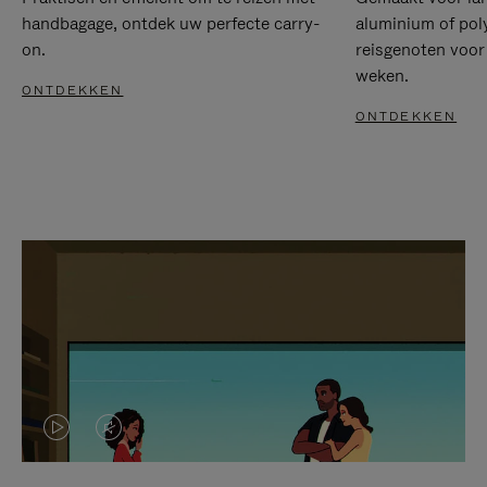
handbagage, ontdek uw perfecte carry-
aluminium of pol
on.
reisgenoten voor
weken.
ONTDEKKEN
ONTDEKKEN
VIDEO
HET
IS
GELUID