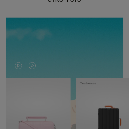
VIDEO
HET
IS
GELUID
Customise
NIET
VAN
GEPAUZEERD,
DE
DRUK
VIDEO
OP
IS