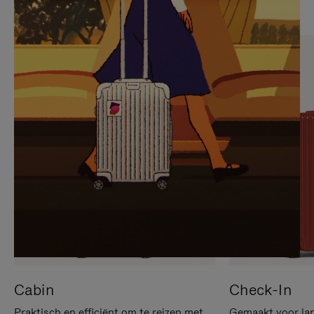
OP
IS
OM
UITGESCHAKELD.
TE
DRUK
PAUZEREN
HIER
OM
HET
DEMPEN
OP
TE
HEFFEN
Cabin
Check-In
Praktisch en efficiënt om te reizen met
Gemaakt voor lan