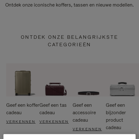
Ontdek onze iconische koffers, tassen en nieuwe modellen.
ONTDEK ONZE BELANGRIJKSTE
CATEGORIEËN
Geef een koffer
Geef een tas
Geef een
Geef een
cadeau
cadeau
accessoire
bijzonder
cadeau
product
VERKENNEN
VERKENNEN
cadeau
VERKENNEN
VERKENNEN