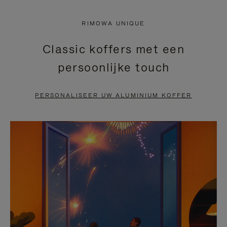
NIET
VAN
RIMOWA UNIQUE
GEPAUZEERD,
DE
Classic koffers met een
DRUK
VIDEO
persoonlijke touch
OP
IS
OM
UITGESCHAKELD.
PERSONALISEER UW ALUMINIUM KOFFER
TE
DRUK
PAUZEREN
HIER
OM
HET
DEMPEN
OP
TE