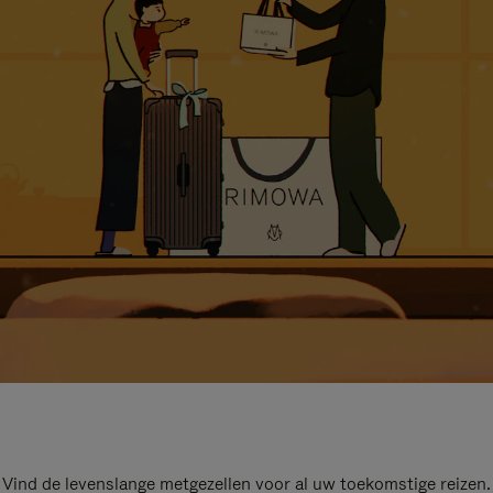
Vind de levenslange metgezellen voor al uw toekomstige reizen.