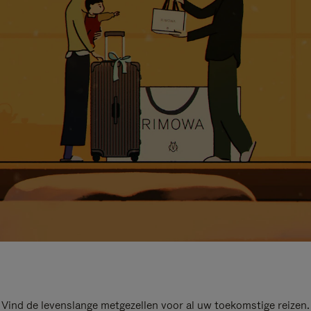
Vind de levenslange metgezellen voor al uw toekomstige reizen.