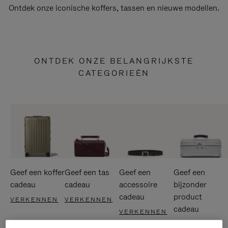
Ontdek onze iconische koffers, tassen en nieuwe modellen.
ONTDEK ONZE BELANGRIJKSTE
CATEGORIEËN
Geef een koffer
Geef een tas
Geef een
Geef een
cadeau
cadeau
accessoire
bijzonder
cadeau
product
VERKENNEN
VERKENNEN
cadeau
VERKENNEN
VERKENNEN