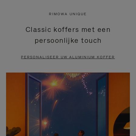
NIET
VAN
RIMOWA UNIQUE
GEPAUZEERD,
DE
Classic koffers met een
DRUK
VIDEO
persoonlijke touch
OP
IS
OM
UITGESCHAKELD.
PERSONALISEER UW ALUMINIUM KOFFER
TE
DRUK
PAUZEREN
HIER
OM
HET
DEMPEN
OP
TE