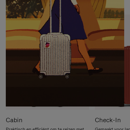
OP
IS
OM
UITGESCHAKELD.
TE
DRUK
PAUZEREN
HIER
OM
HET
DEMPEN
OP
TE
HEFFEN
Cabin
Check-In
Praktisch en efficiënt om te reizen met
Gemaakt voor lan