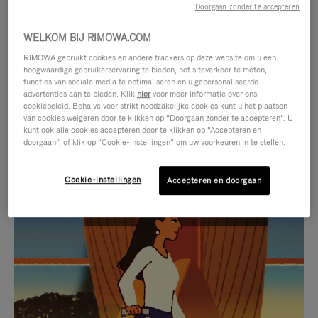
Doorgaan zonder te accepteren
WELKOM BIJ RIMOWA.COM
RIMOWA gebruikt cookies en andere trackers op deze website om u een
hoogwaardige gebruikerservaring te bieden, het siteverkeer te meten,
functies van sociale media te optimaliseren en u gepersonaliseerde
advertenties aan te bieden. Klik
hier
voor meer informatie over ons
cookiebeleid. Behalve voor strikt noodzakelijke cookies kunt u het plaatsen
van cookies weigeren door te klikken op “Doorgaan zonder te accepteren”. U
kunt ook alle cookies accepteren door te klikken op “Accepteren en
doorgaan”, of klik op “Cookie-instellingen” om uw voorkeuren in te stellen.
Cookie-instellingen
Accepteren en doorgaan
VIDEO
HET
IS
GELUID
NIET
VAN
SELECTIE VAN GESCHENKEN
GEPAUZEERD,
DE
Ontdek de perfecte metgezel
DRUK
VIDEO
voor elke reis