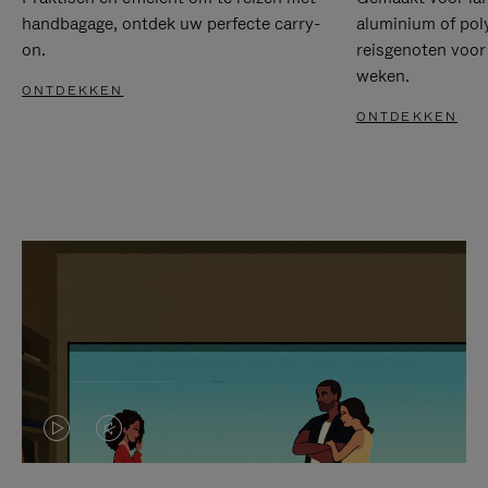
handbagage, ontdek uw perfecte carry-
aluminium of pol
on.
reisgenoten voor
weken.
ONTDEKKEN
ONTDEKKEN
VIDEO
HET
IS
GELUID