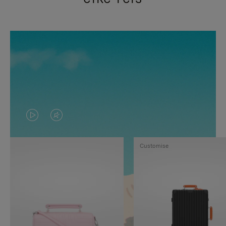
VIDEO
HET
IS
GELUID
Customise
NIET
VAN
GEPAUZEERD,
DE
DRUK
VIDEO
OP
IS