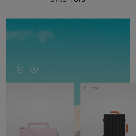
VIDEO
HET
IS
GELUID
Customise
NIET
VAN
GEPAUZEERD,
DE
DRUK
VIDEO
OP
IS