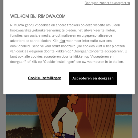
Doorgaan zonder te accepteren
WELKOM BIJ RIMOWA.COM
RIMOWA gebruikt cookies en andere trackers op deze website om u een
hoogwaardige gebruikerservaring te bieden, het siteverkeer te meten,
functies van sociale media te optimaliseren en u gepersonaliseerde
advertenties aan te bieden. Klik
hier
voor meer informatie over ons
cookiebeleid. Behalve voor strikt noodzakelijke cookies kunt u het plaatsen
van cookies weigeren door te klikken op “Doorgaan zonder te accepteren”. U
kunt ook alle cookies accepteren door te klikken op “Accepteren en
doorgaan”, of klik op “Cookie-instellingen” om uw voorkeuren in te stellen.
Cookie-instellingen
Accepteren en doorgaan
VIDEO
HET
IS
GELUID
NIET
VAN
SELECTIE VAN GESCHENKEN
GEPAUZEERD,
DE
Ontdek de perfecte metgezel
DRUK
VIDEO
voor elke reis