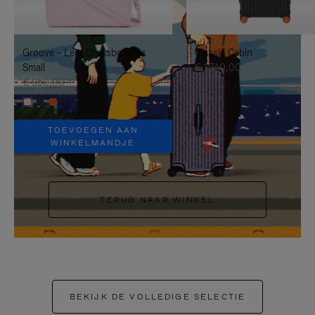
OM
UITGESCHAKELD.
TE
DRUK
Groove - Leer Crossbodytas
Classic Cabin
PAUZEREN
HIER
Small
€ 1.740,00
OM
€ 950,00
+5
HET
DEMPEN
TOEVOEGEN AAN
WINKELMANDJE
OP
TE
TERUG NAAR WINKEL
HEFFEN
BEKIJK DE VOLLEDIGE SELECTIE