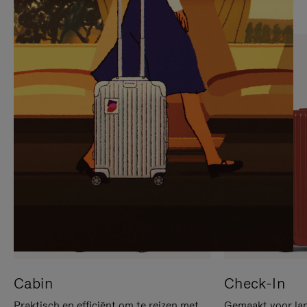
OP
IS
OM
UITGESCHAKELD.
TE
DRUK
PAUZEREN
HIER
OM
HET
DEMPEN
OP
TE
HEFFEN
Cabin
Check-In
Praktisch en efficiënt om te reizen met
Gemaakt voor lan