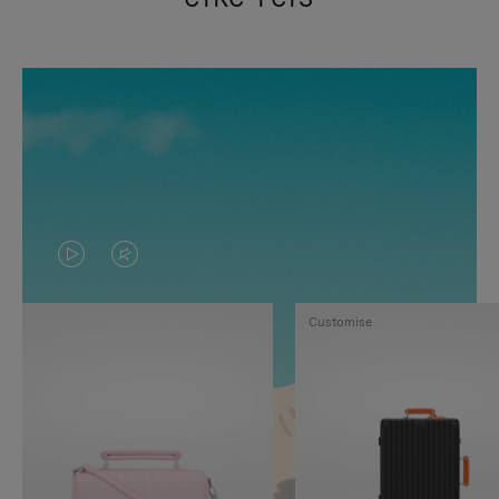
VIDEO
HET
IS
GELUID
Customise
NIET
VAN
GEPAUZEERD,
DE
DRUK
VIDEO
OP
IS