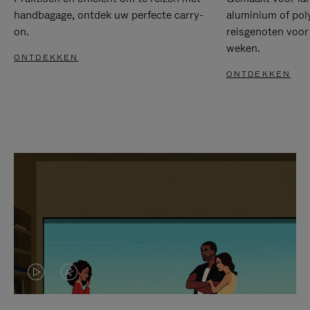
handbagage, ontdek uw perfecte carry-
aluminium of pol
on.
reisgenoten voor
weken.
ONTDEKKEN
ONTDEKKEN
VIDEO
HET
IS
GELUID