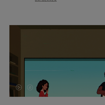
ONTDEKKEN
VIDEO
HET
IS
GELUID