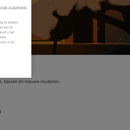
onder te accepteren
ng te bieden,
es aan te
kunt u het
okies
uren in te
s, tassen en nieuwe modellen.
N