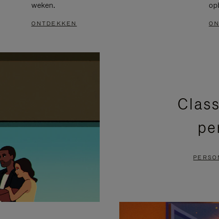
weken.
op
ONTDEKKEN
ON
Class
pe
PERSO