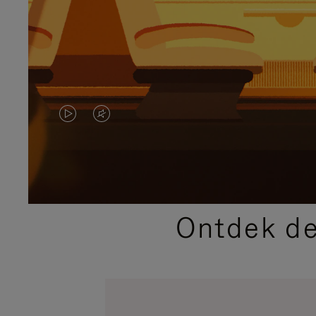
VIDEO
HET
IS
GELUID
NIET
VAN
GEPAUZEERD,
DE
Ontdek de
DRUK
VIDEO
OP
IS
OM
UITGESCHAKELD.
TE
DRUK