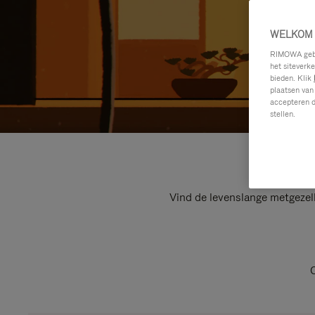
WELKOM 
RIMOWA gebru
het siteverk
bieden. Klik
plaatsen van
accepteren d
stellen.
Vind de levenslange metgezel