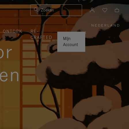
Zoeken
NEDERLAND
,
ONTDEK
RE-
SELECTE
|
UW
CRAFTED
LAND
Mijn
or
Account
zen