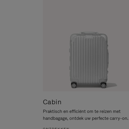
PAUZEREN
HIER
OM
HET
DEMPEN
OP
TE
HEFFEN
Cabin
Praktisch en efficiënt om te reizen met
handbagage, ontdek uw perfecte carry-on.