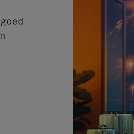
sgoed
en