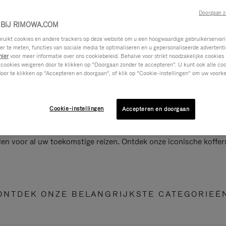
Doorgaan z
BIJ RIMOWA.COM
ikt cookies en andere trackers op deze website om u een hoogwaardige gebruikerservari
eer te meten, functies van sociale media te optimaliseren en u gepersonaliseerde advertenti
hier
voor meer informatie over ons cookiebeleid. Behalve voor strikt noodzakelijke cookies 
 cookies weigeren door te klikken op “Doorgaan zonder te accepteren”. U kunt ook alle co
oor te klikken op “Accepteren en doorgaan”, of klik op “Cookie-instellingen” om uw voorke
Cookie-instellingen
Accepteren en doorgaan
len voor al uw toekomstige reizen. Ontdek onze iconische koffer
ONTDEK ONZE BELANGRIJKSTE CATEGORIEË