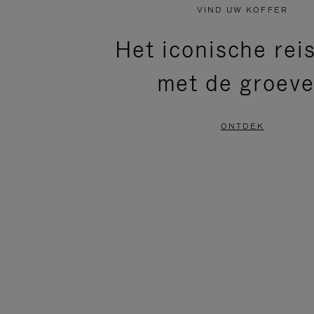
NIET
VAN
VIND UW KOFFER
GEPAUZEERD,
DE
Het iconische rei
DRUK
VIDEO
met de groev
OP
IS
OM
UITGESCHAKELD.
ONTDEK
TE
DRUK
PAUZEREN
HIER
OM
HET
DEMPEN
OP
TE
HEFFEN