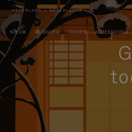
NEDERLAND
|
NEDERLANDS
,
SELECTEER
UW
LAND
NIEUW
REISGOED
TASSEN
ACCESSOIRES
G
to