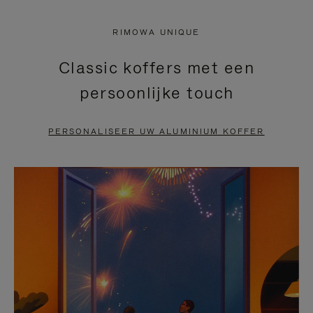
NIET
VAN
RIMOWA UNIQUE
GEPAUZEERD,
DE
Classic koffers met een
DRUK
VIDEO
persoonlijke touch
OP
IS
OM
UITGESCHAKELD.
PERSONALISEER UW ALUMINIUM KOFFER
TE
DRUK
PAUZEREN
HIER
OM
HET
DEMPEN
OP
TE