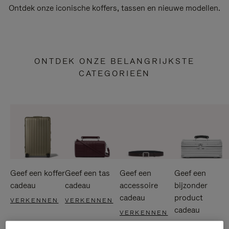
Ontdek onze iconische koffers, tassen en nieuwe modellen.
ONTDEK ONZE BELANGRIJKSTE
CATEGORIEËN
Geef een koffer
Geef een tas
Geef een
Geef een
cadeau
cadeau
accessoire
bijzonder
cadeau
product
VERKENNEN
VERKENNEN
cadeau
VERKENNEN
VERKENNEN