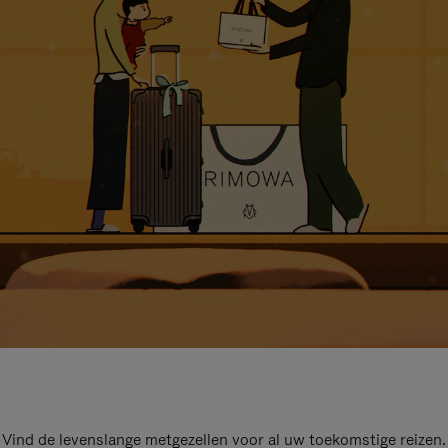
Vind de levenslange metgezellen voor al uw toekomstige reizen.