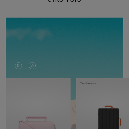
VIDEO
HET
IS
GELUID
Customise
NIET
VAN
GEPAUZEERD,
DE
DRUK
VIDEO
OP
IS