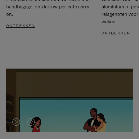
handbagage, ontdek uw perfecte carry-
aluminium of pol
on.
reisgenoten voor
weken.
ONTDEKKEN
ONTDEKKEN
VIDEO
HET
IS
GELUID