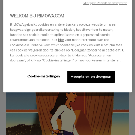
Doorgaan zonder te accepteren
WELKOM BIJ RIMOWA.COM
RIMOWA gebruikt cookies en andere trackers op deze website om u een
hoogwaardige gebruikerservaring te bieden, het siteverkeer te meten,
functies van sociale media te optimaliseren en u gepersonaliseerde
advertenties aan te bieden. Klik
hier
voor meer informatie over ons
cookiebeleid. Behalve voor strikt noodzakelijke cookies kunt u het plaatsen
van cookies weigeren door te klikken op “Doorgaan zonder te accepteren”. U
kunt ook alle cookies accepteren door te klikken op “Accepteren en
doorgaan”, of klik op “Cookie-instellingen” om uw voorkeuren in te stellen.
Cookie-instellingen
Accepteren en doorgaan
VIDEO
HET
IS
GELUID
NIET
VAN
SELECTIE VAN GESCHENKEN
GEPAUZEERD,
DE
Ontdek de perfecte metgezel
DRUK
VIDEO
voor elke reis