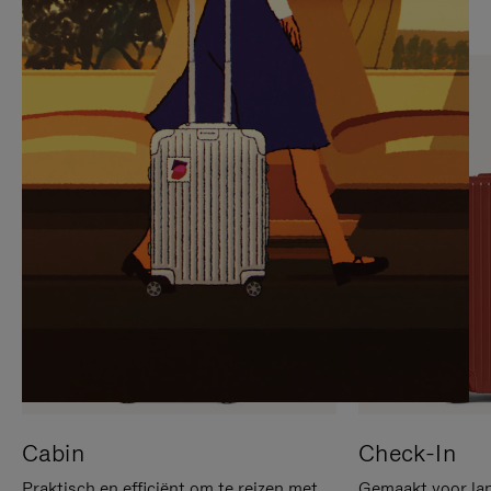
OP
IS
OM
UITGESCHAKELD.
TE
DRUK
PAUZEREN
HIER
OM
HET
DEMPEN
OP
TE
HEFFEN
Cabin
Check-In
Praktisch en efficiënt om te reizen met
Gemaakt voor lan