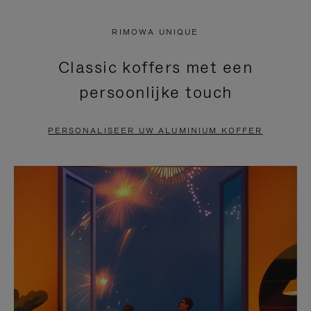
NIET
VAN
RIMOWA UNIQUE
GEPAUZEERD,
DE
Classic koffers met een
DRUK
VIDEO
persoonlijke touch
OP
IS
OM
UITGESCHAKELD.
PERSONALISEER UW ALUMINIUM KOFFER
TE
DRUK
PAUZEREN
HIER
OM
HET
DEMPEN
OP
TE