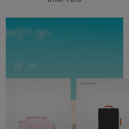
VIDEO
HET
IS
GELUID
Customise
NIET
VAN
GEPAUZEERD,
DE
DRUK
VIDEO
OP
IS