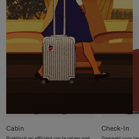
OP
IS
OM
UITGESCHAKELD.
TE
DRUK
PAUZEREN
HIER
OM
HET
DEMPEN
OP
TE
HEFFEN
Cabin
Check-In
Praktisch en efficiënt om te reizen met
Gemaakt voor lan