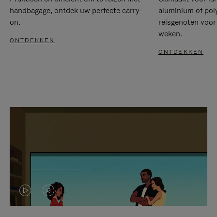
handbagage, ontdek uw perfecte carry-
aluminium of pol
on.
reisgenoten voor
weken.
ONTDEKKEN
ONTDEKKEN
VIDEO
HET
IS
GELUID