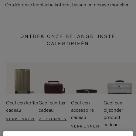
Ontdek onze iconische koffers, tassen en nieuwe modellen.
ONTDEK ONZE BELANGRIJKSTE
CATEGORIEËN
Geef een koffer
Geef een tas
Geef een
Geef een
cadeau
cadeau
accessoire
bijzonder
cadeau
product
VERKENNEN
VERKENNEN
cadeau
VERKENNEN
VERKENNEN