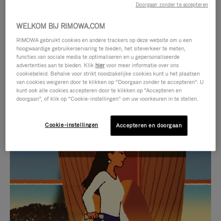
Doorgaan zonder te accepteren
WELKOM BIJ RIMOWA.COM
RIMOWA gebruikt cookies en andere trackers op deze website om u een
hoogwaardige gebruikerservaring te bieden, het siteverkeer te meten,
functies van sociale media te optimaliseren en u gepersonaliseerde
advertenties aan te bieden. Klik
hier
voor meer informatie over ons
cookiebeleid. Behalve voor strikt noodzakelijke cookies kunt u het plaatsen
van cookies weigeren door te klikken op “Doorgaan zonder te accepteren”. U
kunt ook alle cookies accepteren door te klikken op “Accepteren en
doorgaan”, of klik op “Cookie-instellingen” om uw voorkeuren in te stellen.
Cookie-instellingen
Accepteren en doorgaan
VIDEO
HET
IS
GELUID
NIET
VAN
SELECTIE VAN GESCHENKEN
GEPAUZEERD,
DE
Ontdek de perfecte metgezel
DRUK
VIDEO
voor elke reis