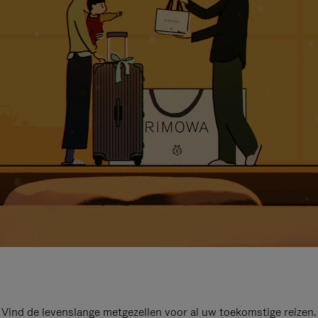
Vind de levenslange metgezellen voor al uw toekomstige reizen.