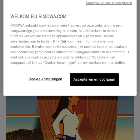
Doorgaan zonder te accepteren
WELKOM BIJ RIMOWA.COM
RIMOWA gebruikt cookies en andere trackers op deze website om u een
hoogwaardige gebruikerservaring te bieden, het siteverkeer te meten,
functies van sociale media te optimaliseren en u gepersonaliseerde
advertenties aan te bieden. Klik
hier
voor meer informatie over ons
cookiebeleid. Behalve voor strikt noodzakelijke cookies kunt u het plaatsen
van cookies weigeren door te klikken op “Doorgaan zonder te accepteren”. U
kunt ook alle cookies accepteren door te klikken op “Accepteren en
doorgaan”, of klik op “Cookie-instellingen” om uw voorkeuren in te stellen.
Cookie-instellingen
Accepteren en doorgaan
VIDEO
HET
IS
GELUID
NIET
VAN
SELECTIE VAN GESCHENKEN
GEPAUZEERD,
DE
Ontdek de perfecte metgezel
DRUK
VIDEO
voor elke reis