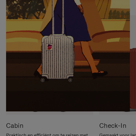
OP
IS
OM
UITGESCHAKELD.
TE
DRUK
PAUZEREN
HIER
OM
HET
DEMPEN
OP
TE
HEFFEN
Cabin
Check-In
Praktisch en efficiënt om te reizen met
Gemaakt voor lan