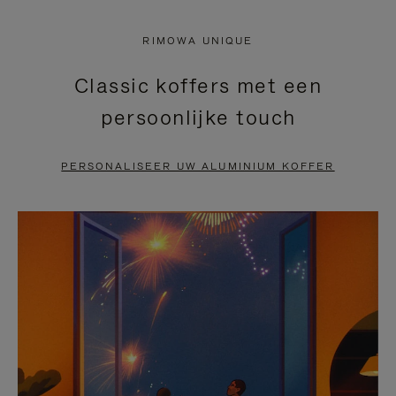
NIET
VAN
RIMOWA UNIQUE
GEPAUZEERD,
DE
Classic koffers met een
DRUK
VIDEO
persoonlijke touch
OP
IS
OM
UITGESCHAKELD.
PERSONALISEER UW ALUMINIUM KOFFER
TE
DRUK
PAUZEREN
HIER
OM
HET
DEMPEN
OP
TE