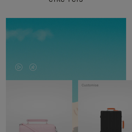
VIDEO
HET
IS
GELUID
Customise
NIET
VAN
GEPAUZEERD,
DE
DRUK
VIDEO
OP
IS