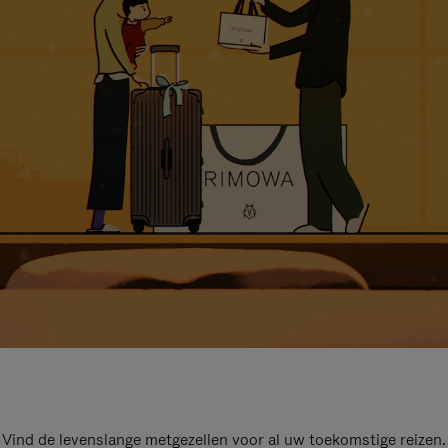
Vind de levenslange metgezellen voor al uw toekomstige reizen.