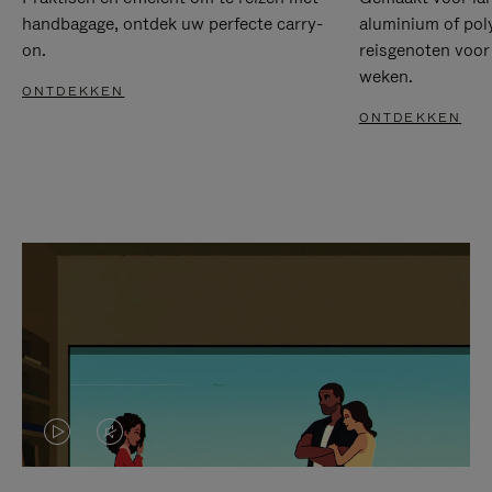
handbagage, ontdek uw perfecte carry-
aluminium of pol
on.
reisgenoten voor
weken.
ONTDEKKEN
ONTDEKKEN
VIDEO
HET
IS
GELUID