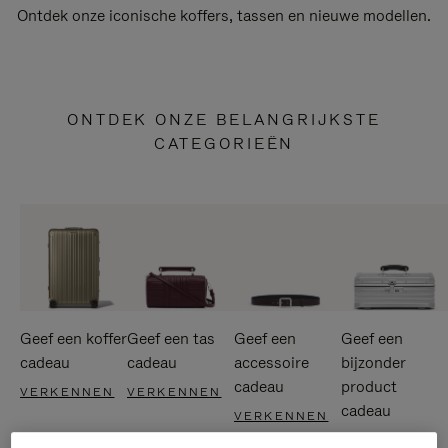
Ontdek onze iconische koffers, tassen en nieuwe modellen.
ONTDEK ONZE BELANGRIJKSTE
CATEGORIEËN
Geef een koffer
Geef een tas
Geef een
Geef een
cadeau
cadeau
accessoire
bijzonder
cadeau
product
VERKENNEN
VERKENNEN
cadeau
VERKENNEN
VERKENNEN