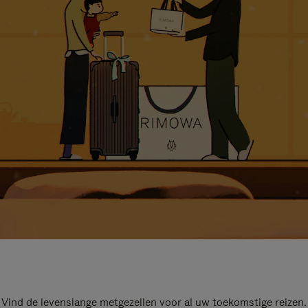
Vind de levenslange metgezellen voor al uw toekomstige reizen.