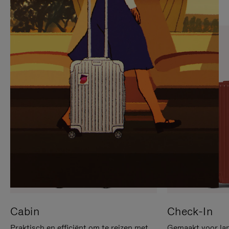
OP
IS
OM
UITGESCHAKELD.
TE
DRUK
PAUZEREN
HIER
OM
HET
DEMPEN
OP
TE
HEFFEN
Cabin
Check-In
Praktisch en efficiënt om te reizen met
Gemaakt voor lan