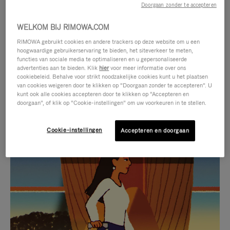
Doorgaan zonder te accepteren
WELKOM BIJ RIMOWA.COM
RIMOWA gebruikt cookies en andere trackers op deze website om u een
hoogwaardige gebruikerservaring te bieden, het siteverkeer te meten,
functies van sociale media te optimaliseren en u gepersonaliseerde
advertenties aan te bieden. Klik
hier
voor meer informatie over ons
cookiebeleid. Behalve voor strikt noodzakelijke cookies kunt u het plaatsen
van cookies weigeren door te klikken op “Doorgaan zonder te accepteren”. U
kunt ook alle cookies accepteren door te klikken op “Accepteren en
doorgaan”, of klik op “Cookie-instellingen” om uw voorkeuren in te stellen.
Cookie-instellingen
Accepteren en doorgaan
VIDEO
HET
IS
GELUID
NIET
VAN
SELECTIE VAN GESCHENKEN
GEPAUZEERD,
DE
Ontdek de perfecte metgezel
DRUK
VIDEO
voor elke reis