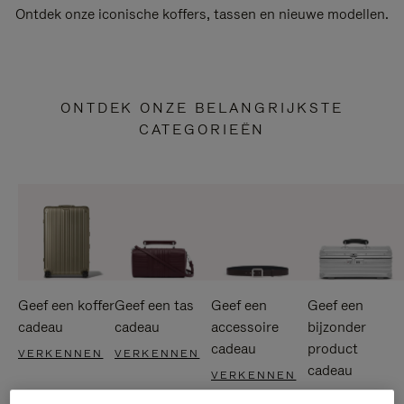
Ontdek onze iconische koffers, tassen en nieuwe modellen.
ONTDEK ONZE BELANGRIJKSTE
CATEGORIEËN
Geef een koffer
Geef een tas
Geef een
Geef een
cadeau
cadeau
accessoire
bijzonder
cadeau
product
VERKENNEN
VERKENNEN
cadeau
VERKENNEN
VERKENNEN