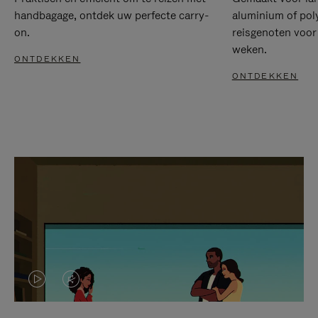
handbagage, ontdek uw perfecte carry-
aluminium of pol
on.
reisgenoten voor
weken.
ONTDEKKEN
ONTDEKKEN
VIDEO
HET
IS
GELUID