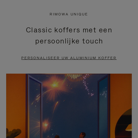
NIET
VAN
RIMOWA UNIQUE
GEPAUZEERD,
DE
Classic koffers met een
DRUK
VIDEO
persoonlijke touch
OP
IS
OM
UITGESCHAKELD.
PERSONALISEER UW ALUMINIUM KOFFER
TE
DRUK
PAUZEREN
HIER
OM
HET
DEMPEN
OP
TE