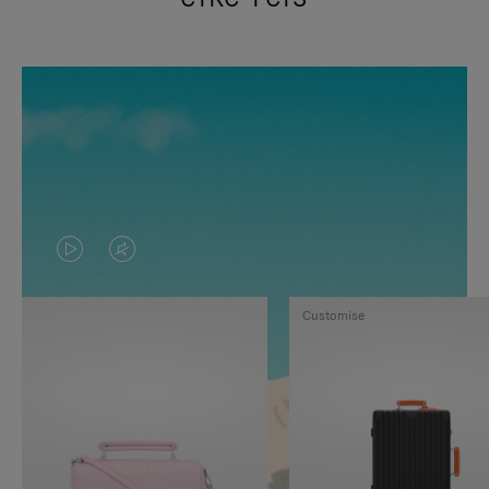
VIDEO
HET
IS
GELUID
Customise
NIET
VAN
GEPAUZEERD,
DE
DRUK
VIDEO
OP
IS