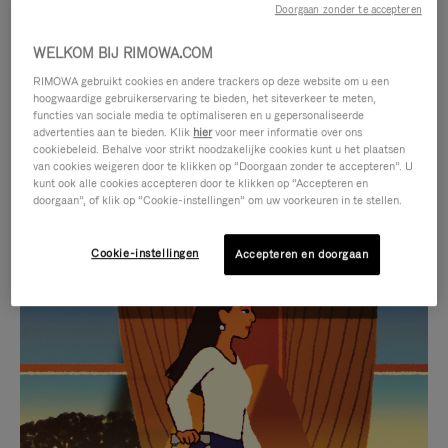
Doorgaan zonder te accepteren
WELKOM BIJ RIMOWA.COM
RIMOWA gebruikt cookies en andere trackers op deze website om u een
hoogwaardige gebruikerservaring te bieden, het siteverkeer te meten,
functies van sociale media te optimaliseren en u gepersonaliseerde
advertenties aan te bieden. Klik
hier
voor meer informatie over ons
cookiebeleid. Behalve voor strikt noodzakelijke cookies kunt u het plaatsen
van cookies weigeren door te klikken op “Doorgaan zonder te accepteren”. U
kunt ook alle cookies accepteren door te klikken op “Accepteren en
doorgaan”, of klik op “Cookie-instellingen” om uw voorkeuren in te stellen.
Cookie-instellingen
Accepteren en doorgaan
VIDEO
HET
IS
GELUID
NIET
VAN
SELECTIE VAN GESCHENKEN
GEPAUZEERD,
DE
Ontdek de perfecte metgezel
DRUK
VIDEO
voor elke reis