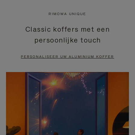
NIET
VAN
RIMOWA UNIQUE
GEPAUZEERD,
DE
Classic koffers met een
DRUK
VIDEO
persoonlijke touch
OP
IS
OM
UITGESCHAKELD.
PERSONALISEER UW ALUMINIUM KOFFER
TE
DRUK
PAUZEREN
HIER
OM
HET
DEMPEN
OP
TE