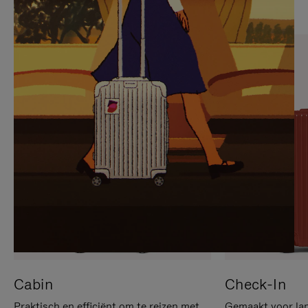
OP
IS
OM
UITGESCHAKELD.
TE
DRUK
PAUZEREN
HIER
OM
HET
DEMPEN
OP
TE
HEFFEN
Cabin
Check-In
Praktisch en efficiënt om te reizen met
Gemaakt voor lan