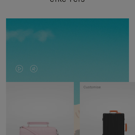
VIDEO
HET
IS
GELUID
Customise
NIET
VAN
GEPAUZEERD,
DE
DRUK
VIDEO
OP
IS