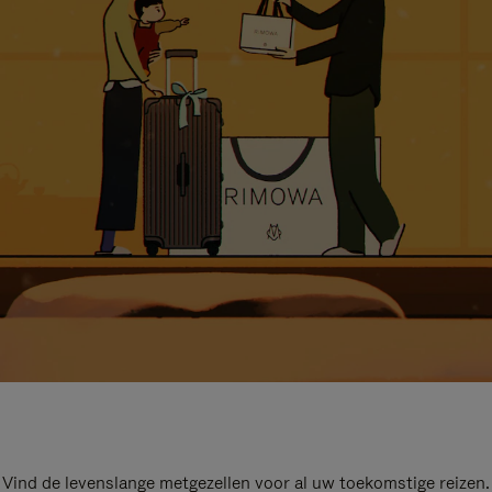
Vind de levenslange metgezellen voor al uw toekomstige reizen.