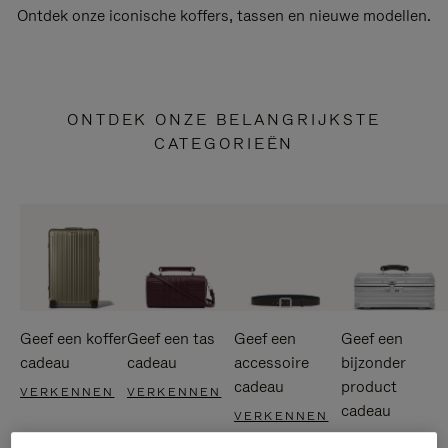
Ontdek onze iconische koffers, tassen en nieuwe modellen.
ONTDEK ONZE BELANGRIJKSTE
CATEGORIEËN
Geef een koffer
Geef een tas
Geef een
Geef een
cadeau
cadeau
accessoire
bijzonder
cadeau
product
VERKENNEN
VERKENNEN
cadeau
VERKENNEN
VERKENNEN