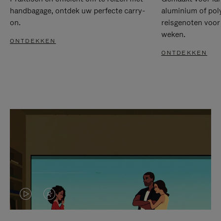
handbagage, ontdek uw perfecte carry-
aluminium of pol
on.
reisgenoten voor
weken.
ONTDEKKEN
ONTDEKKEN
VIDEO
HET
IS
GELUID