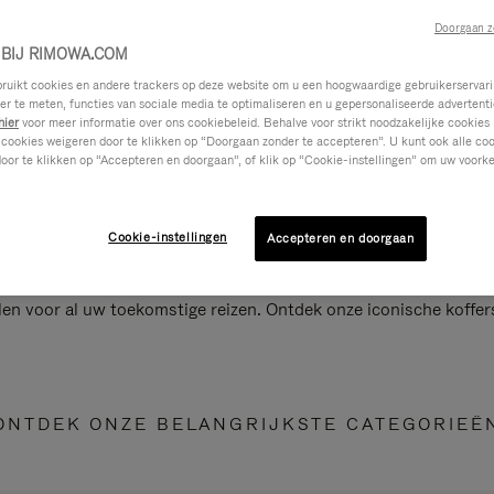
Doorgaan z
BIJ RIMOWA.COM
ikt cookies en andere trackers op deze website om u een hoogwaardige gebruikerservari
eer te meten, functies van sociale media te optimaliseren en u gepersonaliseerde advertenti
hier
voor meer informatie over ons cookiebeleid. Behalve voor strikt noodzakelijke cookies 
 cookies weigeren door te klikken op “Doorgaan zonder te accepteren”. U kunt ook alle co
oor te klikken op “Accepteren en doorgaan”, of klik op “Cookie-instellingen” om uw voorke
Cookie-instellingen
Accepteren en doorgaan
len voor al uw toekomstige reizen. Ontdek onze iconische koffer
ONTDEK ONZE BELANGRIJKSTE CATEGORIEË