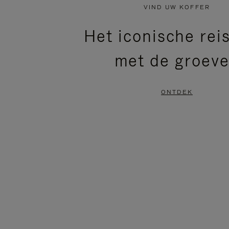
NIET
VAN
VIND UW KOFFER
GEPAUZEERD,
DE
Het iconische rei
DRUK
VIDEO
met de groev
OP
IS
OM
UITGESCHAKELD.
ONTDEK
TE
DRUK
PAUZEREN
HIER
OM
HET
DEMPEN
OP
TE
HEFFEN