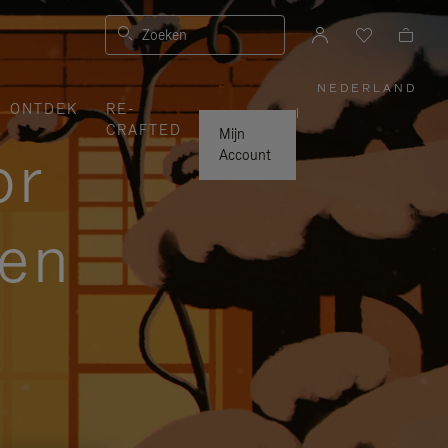
Zoeken
NEDERLAND
,
ONTDEK
RE-
SELECTE
|
UW
CRAFTED
LAND
Mijn
or
Account
zen