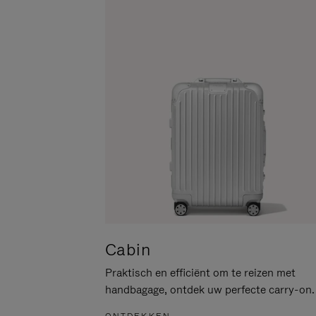
PAUZEREN
HIER
OM
HET
DEMPEN
OP
TE
HEFFEN
Cabin
Praktisch en efficiënt om te reizen met
handbagage, ontdek uw perfecte carry-on.