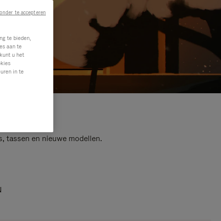
onder te accepteren
ng te bieden,
es aan te
kunt u het
okies
uren in te
s, tassen en nieuwe modellen.
N