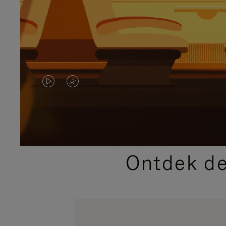
VIDEO
HET
IS
GELUID
NIET
VAN
GEPAUZEERD,
DE
Ontdek de
DRUK
VIDEO
OP
IS
OM
UITGESCHAKELD.
TE
DRUK