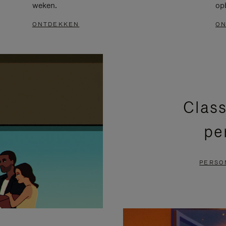
weken.
op
ONTDEKKEN
ON
Class
pe
PERSO