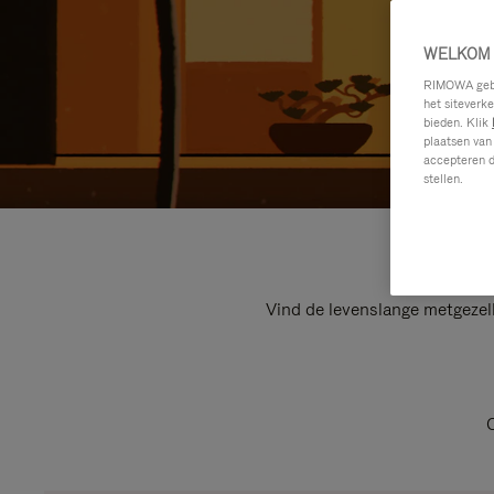
WELKOM 
RIMOWA gebru
het siteverk
bieden. Klik
plaatsen van
accepteren d
stellen.
Vind de levenslange metgezel