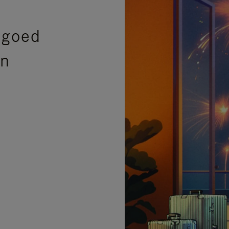
sgoed
en