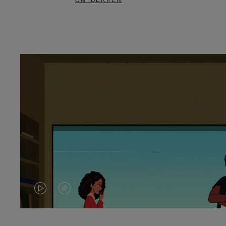
ONTDEKKEN
VIDEO
HET
IS
GELUID