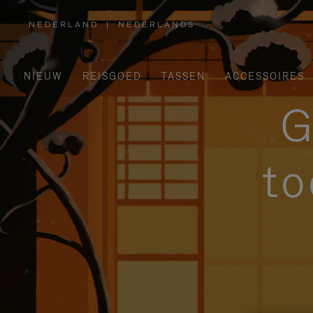
NEDERLAND
|
NEDERLANDS
,
SELECTEER
UW
LAND
NIEUW
REISGOED
TASSEN
ACCESSOIRES
G
to