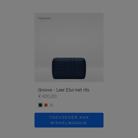
Nieuwe
Nieuwe
Groove - Leer Etui met rits
Groove - Leer Et
€ 420,00
€ 420,00
TOEVOEGEN AAN
TOEVOE
WINKELMANDJE
WINKEL