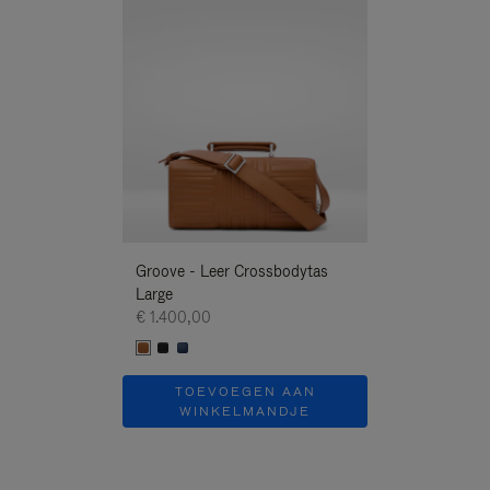
Nieuwe
Groove - Leer Crossbodytas
Groove - Leer 
Large
Large
€ 1.400,00
€ 1.400,00
TOEVOEGEN AAN
TOEVOE
WINKELMANDJE
WINKEL