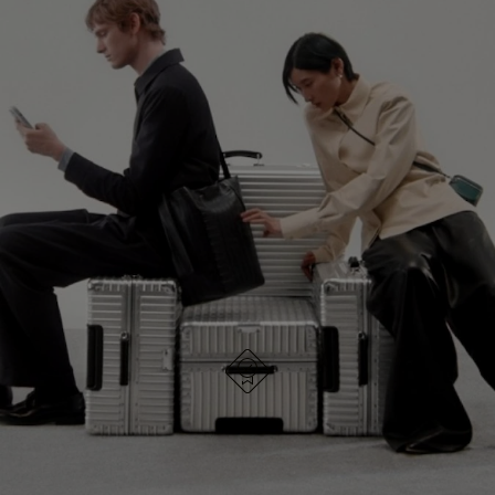
NIET
VAN
GEPAUZEERD,
DE
GA VERDER OP ONTDEKKINGSREIS
DRUK
VIDEO
OP
IS
ONTDEK ALLE TASSEN VAN RIMOWA
OM
UITGESCHAKELD.
TE
DRUK
PAUZEREN
HIER
OM
HET
DEMPEN
OP
ONTWORPEN IN DUITSLAND
Elk item is op kwaliteit getest en zorgvuldig
TE
geïnspecteerd
HEFFEN