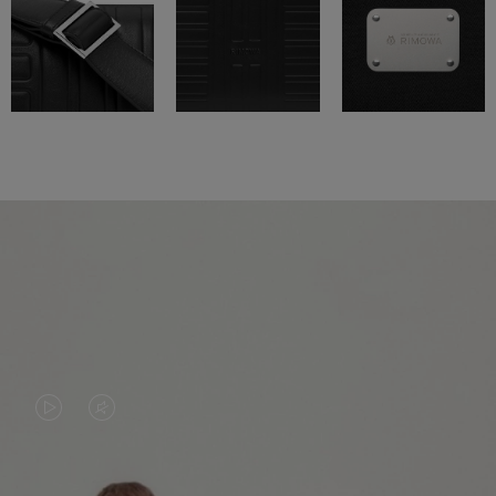
VIDEO
HET
IS
GELUID