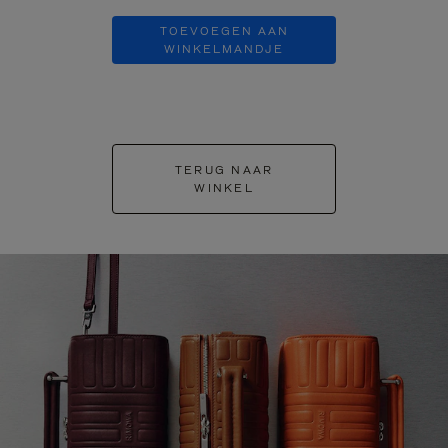
TOEVOEGEN AAN
TOEVOE
WINKELMANDJE
WINKEL
TERUG NAAR
WINKEL