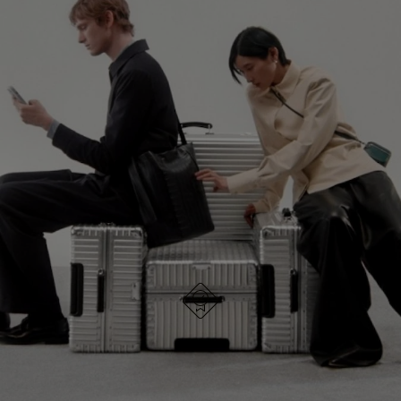
NIET
VAN
GEPAUZEERD,
DE
GA VERDER OP ONTDEKKINGSREIS
DRUK
VIDEO
OP
IS
ONTDEK ALLE TASSEN VAN RIMOWA
OM
UITGESCHAKELD.
TE
DRUK
PAUZEREN
HIER
OM
HET
DEMPEN
OP
ONTWORPEN IN DUITSLAND
Elk item is op kwaliteit getest en zorgvuldig
TE
geïnspecteerd
HEFFEN