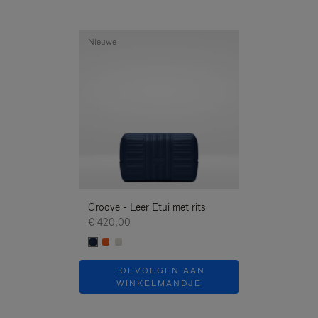
Nieuwe
Nieuwe
Groove - Leer Etui met rits
Groove - Leer Et
€ 420,00
€ 420,00
TOEVOEGEN AAN
TOEVOE
WINKELMANDJE
WINKEL