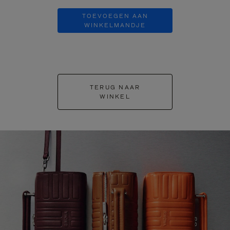
TOEVOEGEN AAN
TOEVOE
WINKELMANDJE
WINKEL
TERUG NAAR
WINKEL