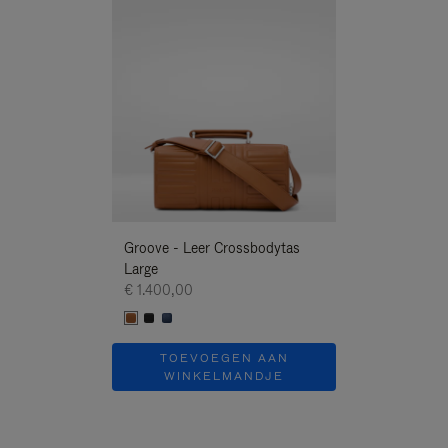
Nieuwe
Groove - Leer Crossbodytas
Groove - Leer 
Large
Large
€ 1.400,00
€ 1.400,00
TOEVOEGEN AAN
TOEVOE
WINKELMANDJE
WINKEL