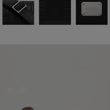
VIDEO
HET
IS
GELUID