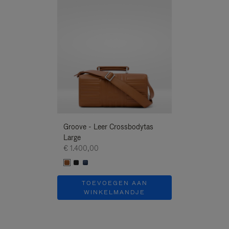
Nieuwe
Groove - Leer Crossbodytas
Groove - Leer 
Large
Large
€ 1.400,00
€ 1.400,00
TOEVOEGEN AAN
TOEVOE
WINKELMANDJE
WINKEL