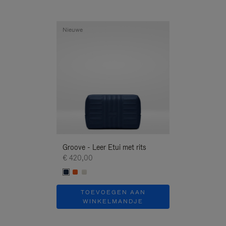
Nieuwe
Nieuwe
Groove - Leer Etui met rits
Groove - Leer Et
€ 420,00
€ 420,00
TOEVOEGEN AAN
TOEVOE
WINKELMANDJE
WINKEL