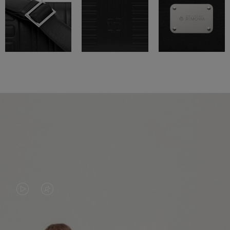
VIDEO
HET
IS
GELUID