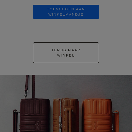
TOEVOEGEN AAN
TOEVOE
WINKELMANDJE
WINKEL
TERUG NAAR
WINKEL