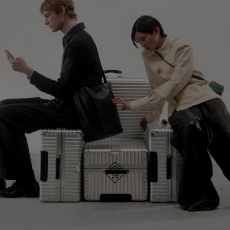
NIET
VAN
GEPAUZEERD,
DE
GA VERDER OP ONTDEKKINGSREIS
DRUK
VIDEO
OP
IS
ONTDEK ALLE TASSEN VAN RIMOWA
OM
UITGESCHAKELD.
TE
DRUK
PAUZEREN
HIER
OM
HET
DEMPEN
OP
ONTWORPEN IN DUITSLAND
Elk item is op kwaliteit getest en zorgvuldig
TE
geïnspecteerd
HEFFEN