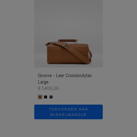
Nieuwe
Groove - Leer Crossbodytas
Groove - Leer 
Large
Large
€ 1.400,00
€ 1.400,00
TOEVOEGEN AAN
TOEVOE
WINKELMANDJE
WINKEL