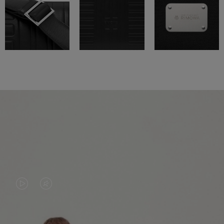
VIDEO
HET
IS
GELUID