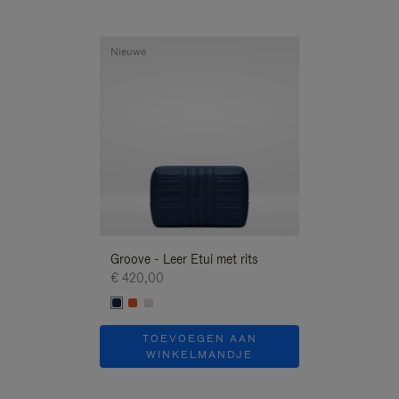
Nieuwe
Nieuwe
Groove - Leer Etui met rits
Groove - Leer Et
€ 420,00
€ 420,00
TOEVOEGEN AAN
TOEVOE
WINKELMANDJE
WINKEL