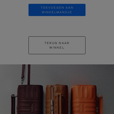
TOEVOEGEN AAN
TOEVOE
WINKELMANDJE
WINKEL
TERUG NAAR
WINKEL