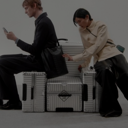
NIET
VAN
GEPAUZEERD,
DE
GA VERDER OP ONTDEKKINGSREIS
DRUK
VIDEO
OP
IS
ONTDEK ALLE TASSEN VAN RIMOWA
OM
UITGESCHAKELD.
TE
DRUK
PAUZEREN
HIER
OM
HET
DEMPEN
OP
ONTWORPEN IN DUITSLAND
Elk item is op kwaliteit getest en zorgvuldig
TE
geïnspecteerd
HEFFEN