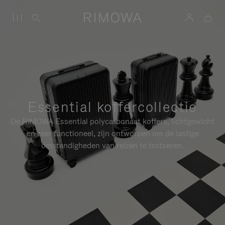
Essential koffercollectie
De RIMOWA Essential polycarbonaat koffers, lichtgewicht
en zeer functioneel, zijn ontworpen om de lastige
omstandigheden van reizen te trotseren.