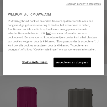
Doorgaan zonder te accepteren
WELKOM BIJ RIMOWA.COM
RIMOWA gebruikt cookies en andere trackers op deze website om u een
hoogwaardige gebruikerservaring te bieden, het siteverkeer te meten,
functies van sociale media te optimaliseren en u gepersonaliseerde
advertenties aan te bieden. Klik
hier
voor meer informatie over ons
cookiebeleid. Behalve voor strikt noodzakelijke cookies kunt u het plaatsen
van cookies weigeren door te klikken op “Doorgaan zonder te accepteren”. U
kunt ook alle cookies accepteren door te klikken op “Accepteren en
doorgaan”, of klik op “Cookie-instellingen” om uw voorkeuren in te stellen.
Essential Check-In M
Cookie-instellingen
Accepteren en doorgaan
€ 880,00
+1