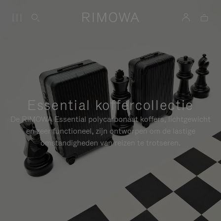
Essential koffercollectie
De RIMOWA Essential polycarbonaat koffers, lichtgewicht
en zeer functioneel, zijn ontworpen om de lastige
omstandigheden van reizen te trotseren.