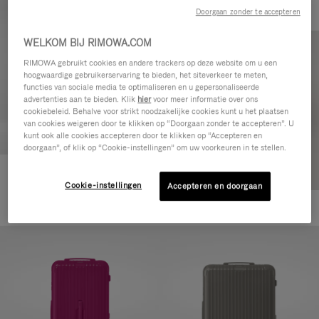
Doorgaan zonder te accepteren
WELKOM BIJ RIMOWA.COM
RIMOWA gebruikt cookies en andere trackers op deze website om u een
hoogwaardige gebruikerservaring te bieden, het siteverkeer te meten,
functies van sociale media te optimaliseren en u gepersonaliseerde
advertenties aan te bieden. Klik
hier
voor meer informatie over ons
cookiebeleid. Behalve voor strikt noodzakelijke cookies kunt u het plaatsen
van cookies weigeren door te klikken op “Doorgaan zonder te accepteren”. U
kunt ook alle cookies accepteren door te klikken op “Accepteren en
doorgaan”, of klik op “Cookie-instellingen” om uw voorkeuren in te stellen.
Essential Check-In M
Cookie-instellingen
Accepteren en doorgaan
€ 880,00
+1