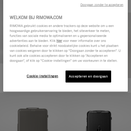
Doorgaan zonder te accepteren
WELKOM BIJ RIMOWA.COM
RIMOWA gebruikt cookies en andere trackers op deze website om u een
hoogwaardige gebruikerservaring te bieden, het siteverkeer te meten,
functies van sociale media te optimaliseren en u gepersonaliseerde
advertenties aan te bieden. Klik
hier
voor meer informatie over ons
cookiebeleid. Behalve voor strikt noodzakelijke cookies kunt u het plaatsen
van cookies weigeren door te klikken op “Doorgaan zonder te accepteren”. U
kunt ook alle cookies accepteren door te klikken op “Accepteren en
doorgaan”, of klik op “Cookie-instellingen” om uw voorkeuren in te stellen.
Essential Cabin
Cookie-instellingen
Accepteren en doorgaan
€ 770,00
+5