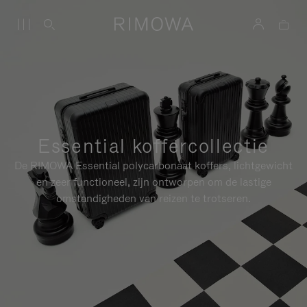
Essential koffercollectie
De RIMOWA Essential polycarbonaat koffers, lichtgewicht
en zeer functioneel, zijn ontworpen om de lastige
omstandigheden van reizen te trotseren.