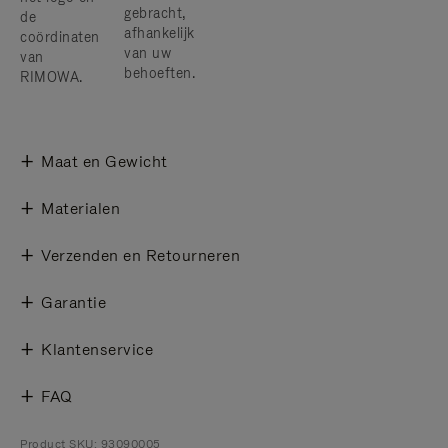
gebracht,
de
afhankelijk
coördinaten
van uw
van
behoeften.
RIMOWA.
Maat en Gewicht
Materialen
Verzenden en Retourneren
Garantie
Klantenservice
FAQ
Product SKU: 93090005