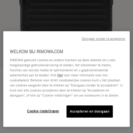
Doorgaan zonder te accepteren
WELKOM BIJ RIMOWA.COM
Zie in 3D
RIMOWA gebruikt cookies en andere trackers op deze website om u een
hoogwaardige gebruikerservaring te bieden, het siteverkeer te meten,
functies van sociale media te optimaliseren en u gepersonaliseerde
ORIGINAL BAG - ALUMINIUM
advertenties aan te bieden. Klik
hier
voor meer informatie over ons
€ 1.700,00
Crossbodytas 16
cookiebeleid. Behalve voor strikt noodzakelijke cookies kunt u het plaatsen
van cookies weigeren door te klikken op “Doorgaan zonder te accepteren”. U
Crossbodytas 16
kunt ook alle cookies accepteren door te klikken op “Accepteren en
16.3 x 23.5 x 8.8 cm
Maat
doorgaan”, of klik op “Cookie-instellingen” om uw voorkeuren in te stellen.
Kleur
Zwart
Cookie-instellingen
Accepteren en doorgaan