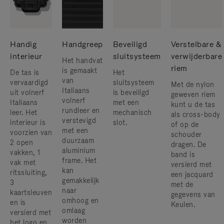
Handig
Handgreep
Beveiligd
Verstelbare &
interieur
sluitsysteem
verwijderbare
Het handvat
riem
is gemaakt
De tas is
Het
van
vervaardigd
sluitsysteem
Met de nylon
Italiaans
uit volnerf
is beveiligd
geweven riem
volnerf
Italiaans
met een
kunt u de tas
rundleer en
leer. Het
mechanisch
als cross-body
verstevigd
interieur is
slot.
of op de
met een
voorzien van
schouder
duurzaam
2 open
dragen. De
aluminium
vakken, 1
band is
frame. Het
vak met
versierd met
kan
ritssluiting,
een jacquard
gemakkelijk
3
met de
naar
kaartsleuven
gegevens van
omhoog en
en is
Keulen.
omlaag
versierd met
worden
het logo en