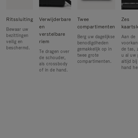
Ritssluiting
Verwijderbare
Twee
Zes
en
compartimenten
kaarts
Bewaar uw
verstelbare
bezittingen
Berg uw dagelijkse
Aan de
riem
veilig en
benodigdheden
voorkan
beschermd.
gemakkelijk op in
de tas, 
Te dragen over
twee grote
u al uw 
de schouder,
compartimenten.
altijd bi
als crossbody
hand he
of in de hand.