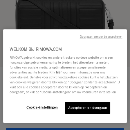
Doorgaan zonder te accepteren
WELKOM BIJ RIMOWA.COM
RIMOWA gebruikt cookies en andere trackers op deze website om u een
Zie in 3D
hoogwaardige gebruikerservaring te bieden, het siteverkeer te meten,
functies van sociale media te optimaliseren en u gepersonaliseerde
GROOVE - LEER
advertenties aan te bieden. Klik
hier
voor meer informatie over ons
€ 950,00
Crossbodytas Small
cookiebeleid. Behalve voor strikt noodzakelijke cookies kunt u het plaatsen
van cookies weigeren door te klikken op “Doorgaan zonder te accepteren”. U
kunt ook alle cookies accepteren door te klikken op “Accepteren en
doorgaan”, of klik op “Cookie-instellingen” om uw voorkeuren in te stellen.
Kleur
Zwart
Cookie-instellingen
Accepteren en doorgaan