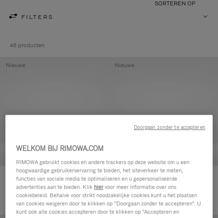
SORTEREN OP
FILTERS
46 producten
Nieuwe
Nieuwe
Doorgaan zonder te accepteren
WELKOM BIJ RIMOWA.COM
RIMOWA gebruikt cookies en andere trackers op deze website om u een
hoogwaardige gebruikerservaring te bieden, het siteverkeer te meten,
Groove - Leer Etui met rits
Groove - Leer Etui met rits
functies van sociale media te optimaliseren en u gepersonaliseerde
advertenties aan te bieden. Klik
hier
voor meer informatie over ons
€ 420,00
€ 420,00
cookiebeleid. Behalve voor strikt noodzakelijke cookies kunt u het plaatsen
van cookies weigeren door te klikken op “Doorgaan zonder te accepteren”. U
kunt ook alle cookies accepteren door te klikken op “Accepteren en