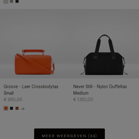
Groove - Leer Crossbodytas
Never Still - Nylon Duffeltas
Small
Medium
€ 950,00
€ 1.150,00
+5
MEER WEERGEVEN (34)