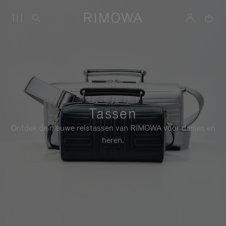
Tassen
Ontdek de nieuwe reistassen van RIMOWA voor dames en
heren.