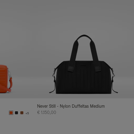
Never Still - Nylon Duffeltas Medium
€ 1.150,00
+5