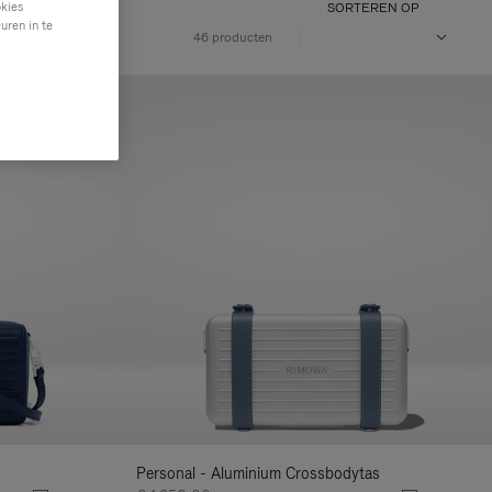
okies
SORTEREN OP
uren in te
OUD
46 producten
Personal - Aluminium Crossbodytas