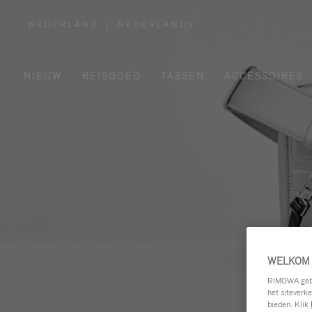
NEDERLAND
|
NEDERLANDS
,
SELECTEER
UW
LAND
NIEUW
REISGOED
TASSEN
ACCESSOIRES
WELKOM 
RIMOWA gebru
het siteverk
bieden. Klik