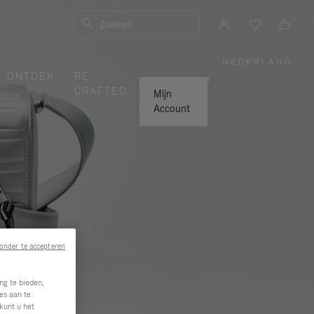
Zoeken
NEDERLAND
,
ONTDEK
RE-
SELECTE
|
UW
CRAFTED
LAND
Mijn
Account
.
onder te accepteren
ng te bieden,
es aan te
kunt u het