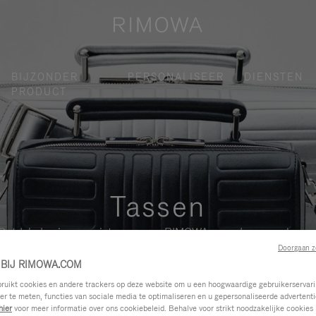
BIJZONDER
PERSONALISEER
DIENSTEN
PRODUCT
Tassen
Ontdek de nieuwe reistassen van RIMOWA voor dames en heren
Doorgaan z
BIJ RIMOWA.COM
ikt cookies en andere trackers op deze website om u een hoogwaardige gebruikerservari
eer te meten, functies van sociale media te optimaliseren en u gepersonaliseerde advertenti
hier
voor meer informatie over ons cookiebeleid. Behalve voor strikt noodzakelijke cookies 