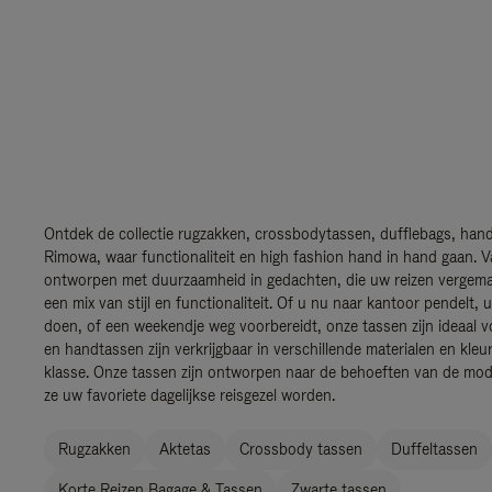
Ontdek de collectie rugzakken, crossbodytassen, dufflebags, han
Rimowa, waar functionaliteit en high fashion hand in hand gaan. 
ontworpen met duurzaamheid in gedachten, die uw reizen vergemakk
een mix van stijl en functionaliteit. Of u nu naar kantoor pendelt
doen, of een weekendje weg voorbereidt, onze tassen zijn ideaal v
en handtassen zijn verkrijgbaar in verschillende materialen en kle
klasse. Onze tassen zijn ontworpen naar de behoeften van de mode
ze uw favoriete dagelijkse reisgezel worden.
Rugzakken
Aktetas
Crossbody tassen
Duffeltassen
Korte Reizen Bagage & Tassen
Zwarte tassen