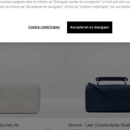
 cookies weigeren door te klikken op “Doorgaan zonder te accepteren”. U kunt ook alle co
oor te klikken op “Accepteren en doorgaan”, of klik op “Cookie-instellingen” om uw voorke
AAL
COLLECTIE
EIGENSCHAPPEN
INH
Verfijn
uw
Nieuwe
resultaten
Cookie-instellingen
Accepteren en doorgaan
op:
ui met rits
Groove - Leer Crossbodytas Small