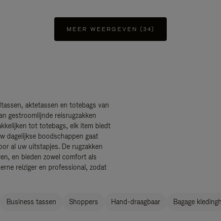
MEER WEERGEVEN (34)
dtassen, aktetassen en totebags van
Van gestroomlijnde reisrugzakken
elijken tot totebags, elk item biedt
, uw dagelijkse boodschappen gaat
oor al uw uitstapjes. De rugzakken
uren, en bieden zowel comfort als
rne reiziger en professional, zodat
Business tassen
Shoppers
Hand-draagbaar
Bagage kledingh