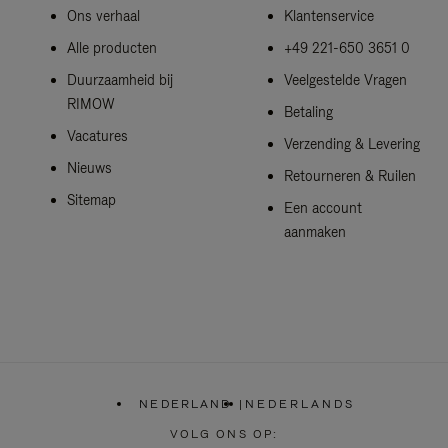
Ons verhaal
Klantenservice
Alle producten
+49 221-650 3651 0
Duurzaamheid bij
Veelgestelde Vragen
RIMOW
Betaling
Vacatures
Verzending & Levering
Nieuws
Retourneren & Ruilen
Sitemap
Een account
aanmaken
NEDERLAND
|
NEDERLANDS
,
SELECTEER
VOLG ONS OP:
UW