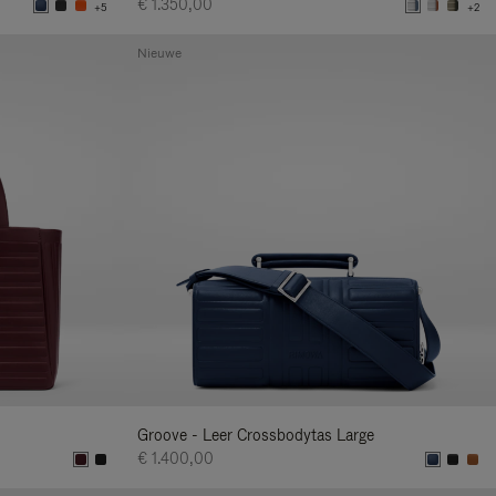
€ 1.350,00
+5
+2
Nieuwe
Groove - Leer Crossbodytas Large
€ 1.400,00