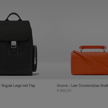
er Rugzak Large met Flap
Groove - Leer Crossbodytas Small
€ 950,00