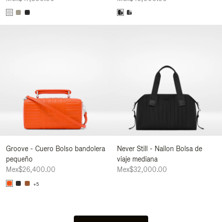
Groove - Cuero Bolso bandolera
Never Still - Nailon Bolsa de
pequeño
viaje mediana
Mex$26,400.00
Mex$32,000.00
+5