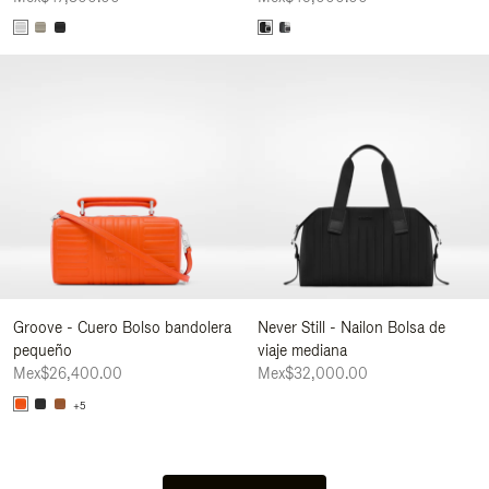
Groove - Cuero Bolso bandolera
Never Still - Nailon Bolsa de
pequeño
viaje mediana
Mex$26,400.00
Mex$32,000.00
+5