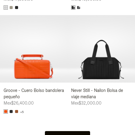
Groove - Cuero Bolso bandolera
Never Still - Nailon Bolsa de
pequeño
viaje mediana
Mex$26,400.00
Mex$32,000.00
+5