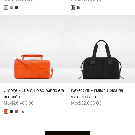
Groove - Cuero Bolso bandolera
Never Still - Nailon Bolsa de
pequeño
viaje mediana
Mex$26,400.00
Mex$32,000.00
+5