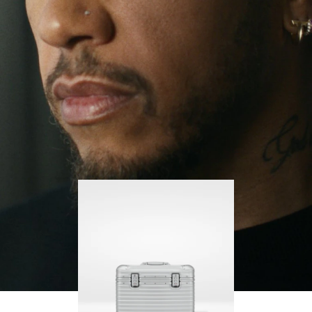
no deja de buscar nuevos retos ni de aprender con
PARA
PULSE
cada paso que da.
REPRODUCIRLO.
PARA
ACTIVARLO.
Su RIMOWA Original Pilot siempre le acompaña en
sus viajes, y cada marca narra la historia de los
lugares que ha visitado y los logros que ha
alcanzado.